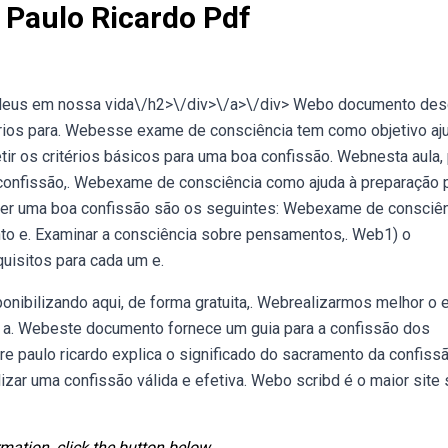
 Paulo Ricardo Pdf
e deus em nossa vida\/h2>\/div>\/a>\/div> Webo documento de
ários para. Webesse exame de consciência tem como objetivo aj
etir os critérios básicos para uma boa confissão. Webnesta aula,
a confissão,. Webexame de consciência como ajuda à preparação 
zer uma boa confissão são os seguintes: Webexame de consciê
ento e. Examinar a consciência sobre pensamentos,. Web1) o
quisitos para cada um e.
nibilizando aqui, de forma gratuita,. Webrealizarmos melhor o
a a. Webeste documento fornece um guia para a confissão dos
re paulo ricardo explica o significado do sacramento da confissã
ar uma confissão válida e efetiva. Webo scribd é o maior site 
mation, click the button below.