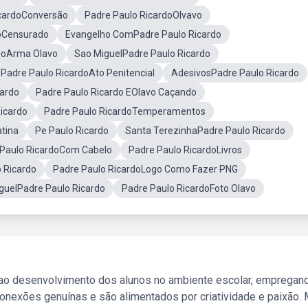
icardoConversão
Padre Paulo RicardoOlvavo
doCensurado
Evangelho ComPadre Paulo Ricardo
doArma Olavo
Sao MiguelPadre Paulo Ricardo
Padre Paulo RicardoAto Penitencial
AdesivosPadre Paulo Ricardo
cardo
Padre Paulo Ricardo EOlavo Caçando
Ricardo
Padre Paulo RicardoTemperamentos
tina
Pe Paulo Ricardo
Santa TerezinhaPadre Paulo Ricardo
 Paulo RicardoCom Cabelo
Padre Paulo RicardoLivros
 Ricardo
Padre Paulo RicardoLogo Como Fazer PNG
guelPadre Paulo Ricardo
Padre Paulo RicardoFoto Olavo
 ao desenvolvimento dos alunos no ambiente escolar, empregan
nexões genuínas e são alimentados por criatividade e paixão. 