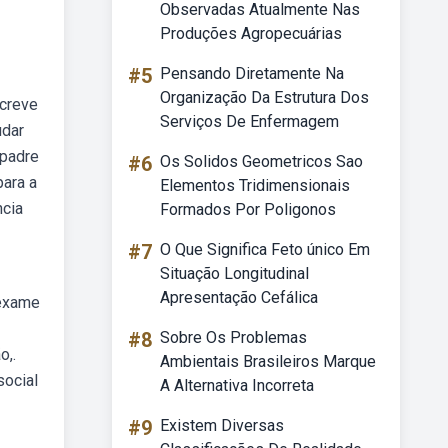
Observadas Atualmente Nas
Produções Agropecuárias
#5
Pensando Diretamente Na
Organização Da Estrutura Dos
screve
Serviços De Enfermagem
udar
 padre
#6
Os Solidos Geometricos Sao
para a
Elementos Tridimensionais
ncia
Formados Por Poligonos
#7
O Que Significa Feto único Em
Situação Longitudinal
Apresentação Cefálica
 exame
#8
Sobre Os Problemas
o,.
Ambientais Brasileiros Marque
social
A Alternativa Incorreta
#9
Existem Diversas