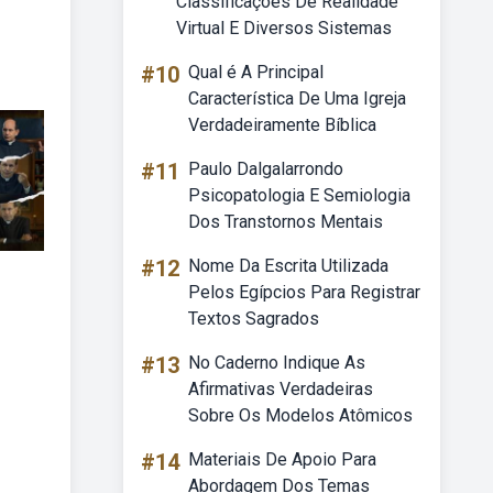
Classificações De Realidade
Virtual E Diversos Sistemas
#10
Qual é A Principal
Característica De Uma Igreja
Verdadeiramente Bíblica
#11
Paulo Dalgalarrondo
Psicopatologia E Semiologia
Dos Transtornos Mentais
#12
Nome Da Escrita Utilizada
Pelos Egípcios Para Registrar
Textos Sagrados
#13
No Caderno Indique As
Afirmativas Verdadeiras
Sobre Os Modelos Atômicos
#14
Materiais De Apoio Para
Abordagem Dos Temas