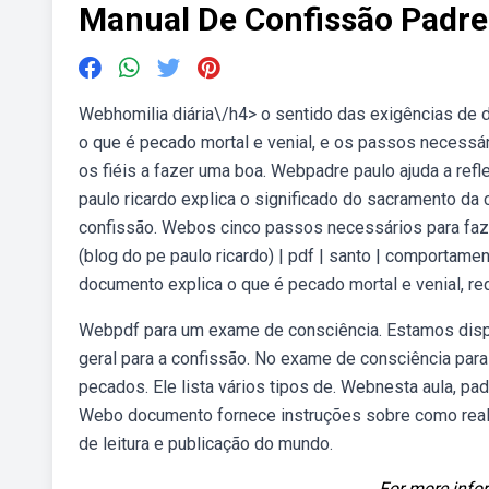
Manual De Confissão Padre
Webhomilia diária\/h4> o sentido das exigências d
o que é pecado mortal e venial, e os passos necess
os fiéis a fazer uma boa. Webpadre paulo ajuda a refl
paulo ricardo explica o significado do sacramento d
confissão. Webos cinco passos necessários para fa
(blog do pe paulo ricardo) | pdf | santo | comportam
documento explica o que é pecado mortal e venial, re
Webpdf para um exame de consciência. Estamos dispo
geral para a confissão. No exame de consciência par
pecados. Ele lista vários tipos de. Webnesta aula, pad
Webo documento fornece instruções sobre como realiz
de leitura e publicação do mundo.
For more infor