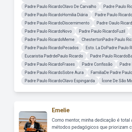
Padre Paulo RicardoOlavo De Carvalho
Padre Paulo R
Padre Paulo RicardoHomilia Diária
Padre Paulo Ricar
Padre Paulo RicardoDiscernimento
Padre Oaulo Ricar
Padre Paulo RicardoNovo
Padre Paulo RicardoFuzil
Padre Paulo RicardoMeme
ChestertonPadre Paulo Ri
Padre Paulo RicardoPecados
Esto. La DoPadre Paulo 
Eucaristia PadrdePaulo Ricardo
Padre Paulo RicardoBa
Padre Paulo RicardoFrases
Padre Confissão
Padre
Padre Paulo RicardoSobre Aura
FamiliaDe Padre Paulo
Padre Paulo RicardoOlavo Espingarda
Ícone De São Mi
Emelie
Como mentor, minha dedicação é total
métodos pedagógicos que priorizam co