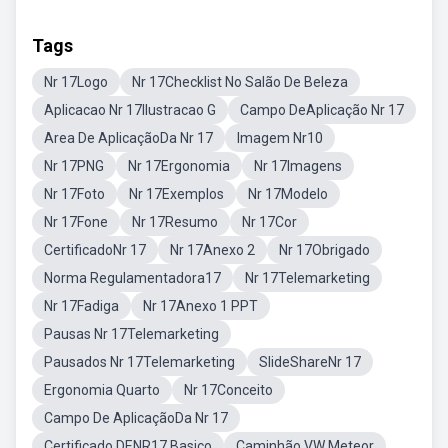
Tags
Nr 17Logo
Nr 17Checklist No Salão De Beleza
Aplicacao Nr 17Ilustracao G
Campo DeAplicação Nr 17
Area De AplicaçãoDa Nr 17
Imagem Nr10
Nr 17PNG
Nr 17Ergonomia
Nr 17Imagens
Nr 17Foto
Nr 17Exemplos
Nr 17Modelo
Nr 17Fone
Nr 17Resumo
Nr 17Cor
CertificadoNr 17
Nr 17Anexo 2
Nr 17Obrigado
Norma Regulamentadora17
Nr 17Telemarketing
Nr 17Fadiga
Nr 17Anexo 1 PPT
Pausas Nr 17Telemarketing
Pausados Nr 17Telemarketing
SlideShareNr 17
Ergonomia Quarto
Nr 17Conceito
Campo De AplicaçãoDa Nr 17
Certificado DENR17 Basico
Caminhão VW Meteor