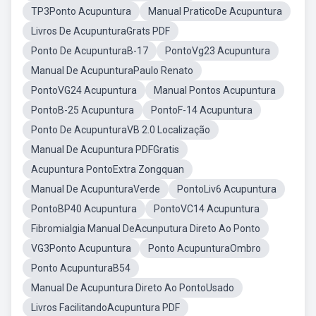
TP3Ponto Acupuntura
Manual PraticoDe Acupuntura
Livros De AcupunturaGrats PDF
Ponto De AcupunturaB-17
PontoVg23 Acupuntura
Manual De AcupunturaPaulo Renato
PontoVG24 Acupuntura
Manual Pontos Acupuntura
PontoB-25 Acupuntura
PontoF-14 Acupuntura
Ponto De AcupunturaVB 2.0 Localização
Manual De Acupuntura PDFGratis
Acupuntura PontoExtra Zongquan
Manual De AcupunturaVerde
PontoLiv6 Acupuntura
PontoBP40 Acupuntura
PontoVC14 Acupuntura
Fibromialgia Manual DeAcunputura Direto Ao Ponto
VG3Ponto Acupuntura
Ponto AcupunturaOmbro
Ponto AcupunturaB54
Manual De Acupuntura Direto Ao PontoUsado
Livros FacilitandoAcupuntura PDF