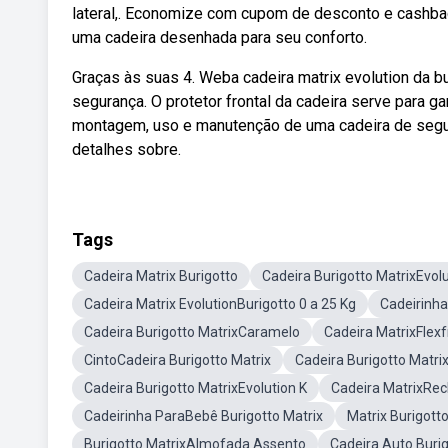
lateral,. Economize com cupom de desconto e cashba
uma cadeira desenhada para seu conforto.
Graças às suas 4. Weba cadeira matrix evolution da bu
segurança. O protetor frontal da cadeira serve para 
montagem, uso e manutenção de uma cadeira de segura
detalhes sobre.
Tags
Cadeira Matrix Burigotto
Cadeira Burigotto MatrixEvol
Cadeira Matrix EvolutionBurigotto 0 a 25 Kg
Cadeirinha
Cadeira Burigotto MatrixCaramelo
Cadeira MatrixFlex
CintoCadeira Burigotto Matrix
Cadeira Burigotto Matrix
Cadeira Burigotto MatrixEvolution K
Cadeira MatrixRecl
Cadeirinha ParaBebê Burigotto Matrix
Matrix Burigot
Burigotto MatrixAlmofada Assento
Cadeira Auto Burig