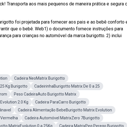
ck! Transporta aos mais pequenos de maneira prática e segura
rigotto foi projetada para fornecer aos pais e ao bebê conforto 
garantir que o bebê. Web1) o documento fornece instruções para
nça para crianças no automóvel da marca burigotto. 2) inclui
ution
Cadeira NeoMatrix Burigotto
25 Kg Burigotto
CadeirinhaBurigotto Matrix De 0 a 25
from
Peso CadeiraAuto Burigotto Matrix
Evolution 2.0 Kg
Cadeira ParaCarro Burigotto
inavel
Cadeira Alimentação BebeBurigotto Matrix Evolution
toVermelha
Cadeira Automóvel MatrixZero 7Burigotto
otto MatrixEvolution 0 a 25Kg
Cadeira MatrixPeg Perego Burigotto