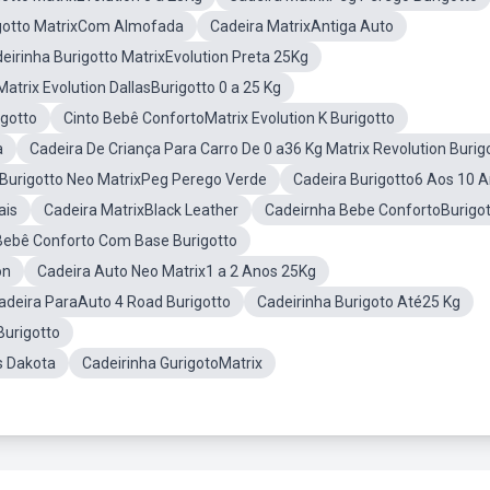
igotto MatrixCom Almofada
Cadeira MatrixAntiga Auto
eirinha Burigotto MatrixEvolution Preta 25Kg
Matrix Evolution DallasBurigotto 0 a 25 Kg
igotto
Cinto Bebê ConfortoMatrix Evolution K Burigotto
a
Cadeira De Criança Para Carro De 0 a36 Kg Matrix Revolution Burig
 Burigotto Neo MatrixPeg Perego Verde
Cadeira Burigotto6 Aos 10 
ais
Cadeira MatrixBlack Leather
Cadeirnha Bebe ConfortoBurigo
Bebê Conforto Com Base Burigotto
on
Cadeira Auto Neo Matrix1 a 2 Anos 25Kg
adeira ParaAuto 4 Road Burigotto
Cadeirinha Burigoto Até25 Kg
Burigotto
s Dakota
Cadeirinha GurigotoMatrix