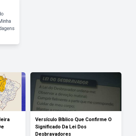
do
Minha
rdagens
leira
Versículo Bíblico Que Confirme O
De
Significado Da Lei Dos
Desbravadores