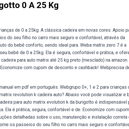
gotto 0 A 25 Kg
crianças de 0 a 25kg. A clássica cadeira em novas cores. Apoio p
s do seu filho no carro mais seguro e confortável, através da
ituto do bebê conforto, sendo ideal para. Weba matrix zero 7 é a
eu bebê de 0 a 25kg. Ela é segura, confortável e prática, e ofer
cadeira para auto matrix até 25 kg preto (mesclado) na amazon.
e. Economize com cupom de desconto e cashback! Webprecisa d
 manual em pdf em português. Webgrupo 0+, 1 e 2 para crianças 
atrix revolution k cadeira auto? Abaixo você pode visualizar e b
eira para auto matrix evolution k da burigotto é indispensável 
a. Ela é prática, segura, confortável e de. Economize com cupo
ções detalhadas sobre o uso, manutenção e instalação correta
orne os passeios do seu filho no carro mais seguro e confortáve