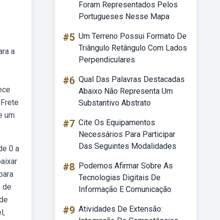
Foram Representados Pelos
Portugueses Nesse Mapa
#5
Um Terreno Possui Formato De
Triângulo Retângulo Com Lados
ara a
Perpendiculares
#6
Qual Das Palavras Destacadas
ece
Abaixo Não Representa Um
 Frete
Substantivo Abstrato
e um
#7
Cite Os Equipamentos
Necessários Para Participar
Das Seguintes Modalidades
de 0 a
aixar
#8
Podemos Afirmar Sobre As
para
Tecnologias Digitais De
m de
Informação E Comunicação
 de
#9
Atividades De Extensão:
l,