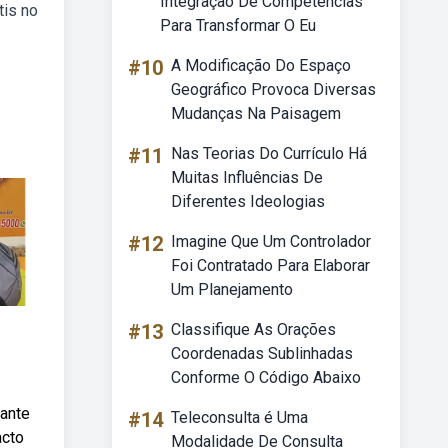
Integração De Competências
tis no
Para Transformar O Eu
#10
A Modificação Do Espaço
Geográfico Provoca Diversas
Mudanças Na Paisagem
#11
Nas Teorias Do Currículo Há
Muitas Influências De
Diferentes Ideologias
#12
Imagine Que Um Controlador
Foi Contratado Para Elaborar
Um Planejamento
#13
Classifique As Orações
Coordenadas Sublinhadas
Conforme O Código Abaixo
rante
#14
Teleconsulta é Uma
acto
Modalidade De Consulta