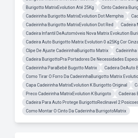
Burigotto MatrixEvolution Até 25Kg
Cinto Cadeira Bur
Cadeirinha Burigotto MatrixEvolution Dot Memphis
Cad
Cadeirinha Burigotto MatrixEvolution Dot Red
Cadeira 
Cadeira Infantil DeAutomóveis Nova Matrix Evokution Bur
Cadeira Auto Burigotto Matrix Evolution 0 a25Kg Cor Cinz
Clipe De Ajuste CadeirinhaBurigotto Matrix
Cadeirinha
Cadeira BurigottoPra Portadores De Necessidades Especi
Cadeirinha ParaBebê Bugotto Matrix
Cadeira DeAuto 
Como Tirar O Forro Da CadeirinhaBurigotto Matrix Evoluti
Capa Cadeirinha MatrixEvolution K Burigotto Original
C
Preco Cadeirinha MatrixEvolution K Burigoto
Cadeiras 
Cadeira Para Auto Protege BurigottoReclinavel 2 Posicoe
Como Montar O Cinto Da Caderinha BurrigotoMatrix