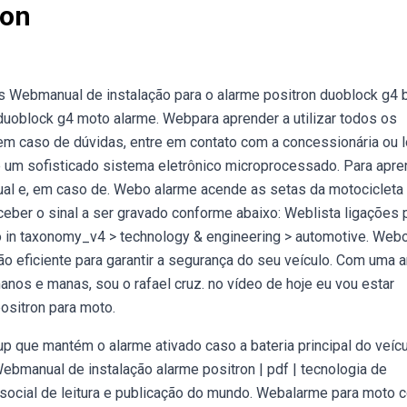
ron
 Webmanual de instalação para o alarme positron duoblock g4 
 duoblock g4 moto alarme. Webpara aprender a utilizar todos os
 em caso de dúvidas, entre em contato com a concessionária ou l
é um sofisticado sistema eletrônico microprocessado. Para apre
nual e, em caso de. Webo alarme acende as setas da motocicleta
ceber o sinal a ser gravado conforme abaixo: Weblista ligações 
io in taxonomy_v4 > technology & engineering > automotive. Web
o eficiente para garantir a segurança do seu veículo. Com uma 
nos e manas, sou o rafael cruz. no vídeo de hoje eu vou estar
ositron para moto.
p que mantém o alarme ativado caso a bateria principal do veíc
ebmanual de instalação alarme positron | pdf | tecnologia de
te social de leitura e publicação do mundo. Webalarme para moto 