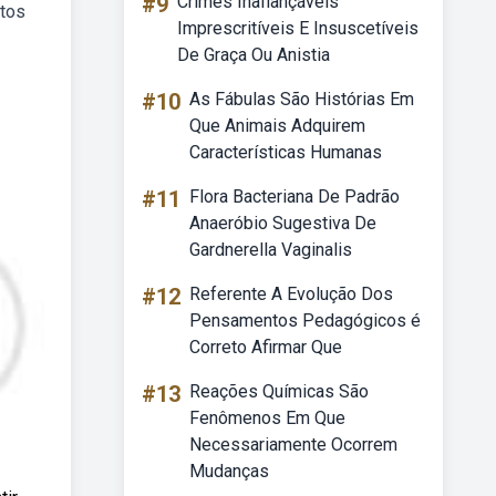
#9
Crimes Inafiançáveis
otos
Imprescritíveis E Insuscetíveis
De Graça Ou Anistia
#10
As Fábulas São Histórias Em
Que Animais Adquirem
Características Humanas
#11
Flora Bacteriana De Padrão
Anaeróbio Sugestiva De
Gardnerella Vaginalis
#12
Referente A Evolução Dos
Pensamentos Pedagógicos é
Correto Afirmar Que
#13
Reações Químicas São
Fenômenos Em Que
Necessariamente Ocorrem
Mudanças