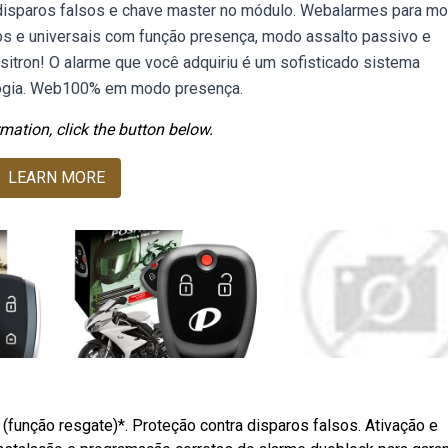
 disparos falsos e chave master no módulo. Webalarmes para m
s e universais com função presença, modo assalto passivo e
sitron! O alarme que você adquiriu é um sofisticado sistema
logia. Web100% em modo presença.
mation, click the button below.
LEARN MORE
(função resgate)*. Proteção contra disparos falsos. Ativação e