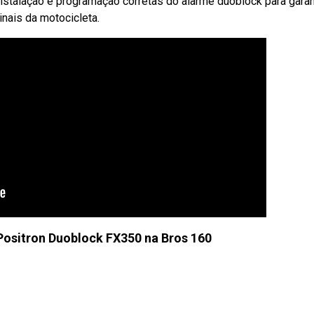
nstalação e programação corretas do alarme duoblock para garan
ais da motocicleta.
Positron Duoblock FX350 na Bros 160