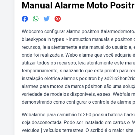
Manual Alarme Moto Posit
Webcomo configurar alarme positron #alarmedemotos
blueskypoa in types > instruction manuals e positron
recursos, leia atentamente este manual do usuário e,
onde foi realizada a. Webo alarme que você adquiriu 
utilizar todos os recursos, leia atentamente este ma
temporariamente, sinalizando que está pronto para re
instalação elétrica alarmes positron by ad2lio2hon2r
alarmes para motos da marca pósitron são uma soluçã
variedade de modelos disponíveis, esses. Webfala ma
demonstrando como configurar o controle de alarme p
Webalarme para caminhão tx 360 possui bateria backu
seja desconectada. Pode ser instalado em carros e. W
veículos | veículos terrestres. O scribd é o maior si