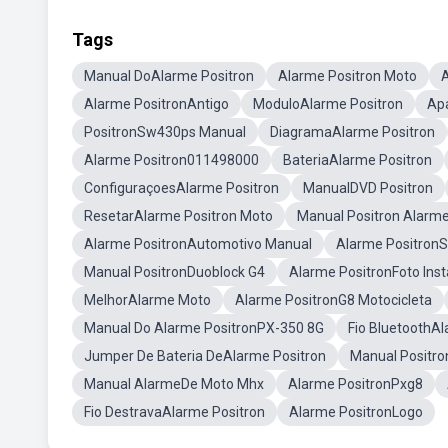
Tags
Manual DoAlarme Positron
Alarme Positron Moto
Alarme PositronAntigo
ModuloAlarme Positron
Apa
PositronSw430ps Manual
DiagramaAlarme Positron
Alarme Positron011498000
BateriaAlarme Positron
ConfiguraçoesAlarme Positron
ManualDVD Positron
ResetarAlarme Positron Moto
Manual Positron Alarm
Alarme PositronAutomotivo Manual
Alarme PositronS
Manual PositronDuoblock G4
Alarme PositronFoto Ins
MelhorAlarme Moto
Alarme PositronG8 Motocicleta
Manual Do Alarme PositronPX-350 8G
Fio BluetoothAl
Jumper De Bateria DeAlarme Positron
Manual Positr
Manual AlarmeDe Moto Mhx
Alarme PositronPxg8
Fio DestravaAlarme Positron
Alarme PositronLogo