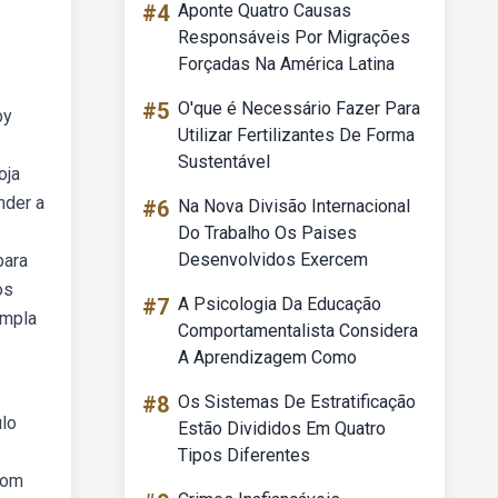
#4
Aponte Quatro Causas
Responsáveis Por Migrações
Forçadas Na América Latina
#5
O'que é Necessário Fazer Para
by
Utilizar Fertilizantes De Forma
Sustentável
oja
nder a
#6
Na Nova Divisão Internacional
Do Trabalho Os Paises
Desenvolvidos Exercem
para
os
#7
A Psicologia Da Educação
ampla
Comportamentalista Considera
A Aprendizagem Como
#8
Os Sistemas De Estratificação
ulo
Estão Divididos Em Quatro
Tipos Diferentes
com