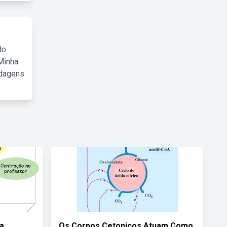
do
Minha
rdagens
a
Os Corpos Cetonicos Atuam Como