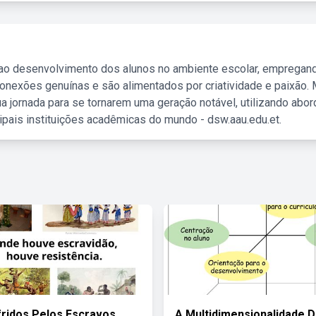
 ao desenvolvimento dos alunos no ambiente escolar, empregan
nexões genuínas e são alimentados por criatividade e paixão. 
a jornada para se tornarem uma geração notável, utilizando abo
ipais instituições acadêmicas do mundo - dsw.aau.edu.et.
ridos Pelos Escravos
A Multidimensionalidade D