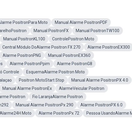
Alarme PositronPara Moto
Manual Alarme PositronPDF
relhoPositron
Manual PositronFX
Manual PositronTW100
Manual PositronKL100
ControlePositron Moto
Central Módulo DoAlarme Positron FX 270
Alarme PositronEX300
Alarme PositronPNG
Manual PositronEX360
es
Alarme PositronPpim
Alarme PositronG8
ó Controle
EsquemaAlarme Positron Moto
talaçao
Positron MotoStart Stop
Manual Alarme PositronPX 4.0
Manual Alarme PositronEx
AlarmeVeicular Positron
arme Positron
Fio LaranjaAlarme Positron
on292
Manual Alarme PositronPx 290
Alarme PositronPX 6.0
Alarme24H Moto
Alarme PositronPx 72
Pessoa UsandoAlarme 