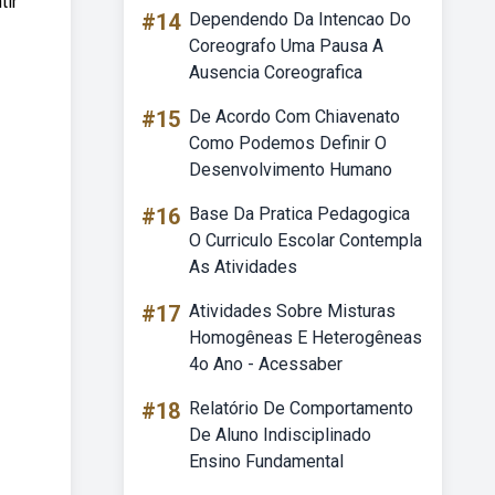
tir
#14
Dependendo Da Intencao Do
Coreografo Uma Pausa A
Ausencia Coreografica
#15
De Acordo Com Chiavenato
Como Podemos Definir O
Desenvolvimento Humano
#16
Base Da Pratica Pedagogica
O Curriculo Escolar Contempla
As Atividades
#17
Atividades Sobre Misturas
Homogêneas E Heterogêneas
4o Ano - Acessaber
#18
Relatório De Comportamento
De Aluno Indisciplinado
Ensino Fundamental