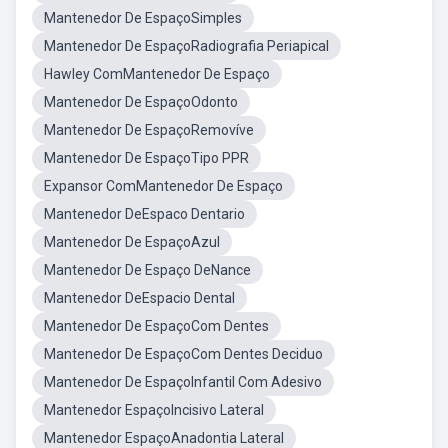
Mantenedor De EspaçoSimples
Mantenedor De EspaçoRadiografia Periapical
Hawley ComMantenedor De Espaço
Mantenedor De EspaçoOdonto
Mantenedor De EspaçoRemovíve
Mantenedor De EspaçoTipo PPR
Expansor ComMantenedor De Espaço
Mantenedor DeEspaco Dentario
Mantenedor De EspaçoAzul
Mantenedor De Espaço DeNance
Mantenedor DeEspacio Dental
Mantenedor De EspaçoCom Dentes
Mantenedor De EspaçoCom Dentes Deciduo
Mantenedor De EspaçoInfantil Com Adesivo
Mantenedor EspaçoIncisivo Lateral
Mantenedor EspaçoAnadontia Lateral