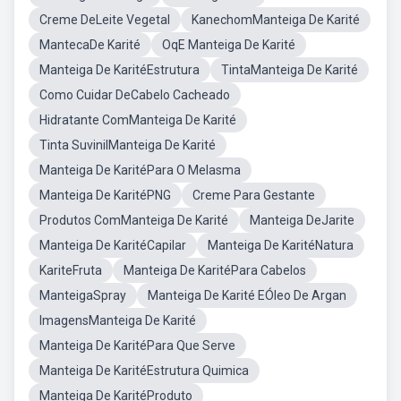
Creme DeLeite Vegetal
KanechomManteiga De Karité
MantecaDe Karité
OqE Manteiga De Karité
Manteiga De KaritéEstrutura
TintaManteiga De Karité
Como Cuidar DeCabelo Cacheado
Hidratante ComManteiga De Karité
Tinta SuvinilManteiga De Karité
Manteiga De KaritéPara O Melasma
Manteiga De KaritéPNG
Creme Para Gestante
Produtos ComManteiga De Karité
Manteiga DeJarite
Manteiga De KaritéCapilar
Manteiga De KaritéNatura
KariteFruta
Manteiga De KaritéPara Cabelos
ManteigaSpray
Manteiga De Karité EÓleo De Argan
ImagensManteiga De Karité
Manteiga De KaritéPara Que Serve
Manteiga De KaritéEstrutura Quimica
Manteiga De KaritéProduto