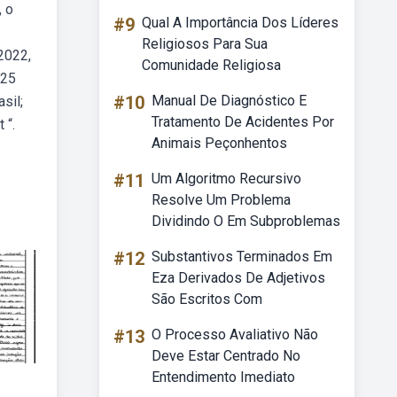
, o
#9
Qual A Importância Dos Líderes
Religiosos Para Sua
2022,
Comunidade Religiosa
 25
#10
Manual De Diagnóstico E
sil;
Tratamento De Acidentes Por
 “.
Animais Peçonhentos
#11
Um Algoritmo Recursivo
Resolve Um Problema
Dividindo O Em Subproblemas
#12
Substantivos Terminados Em
Eza Derivados De Adjetivos
São Escritos Com
#13
O Processo Avaliativo Não
Deve Estar Centrado No
Entendimento Imediato