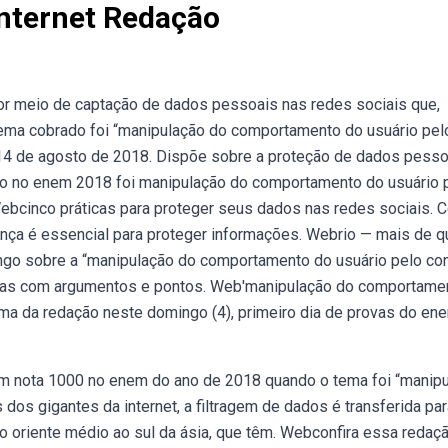
nternet Redação
or meio de captação de dados pessoais nas redes sociais que,
 tema cobrado foi “manipulação do comportamento do usuário pel
e 14 de agosto de 2018. Dispõe sobre a proteção de dados pesso
ação no enem 2018 foi manipulação do comportamento do usuário 
Webcinco práticas para proteger seus dados nas redes sociais. 
nça é essencial para proteger informações. Webrio — mais de q
go sobre a “manipulação do comportamento do usuário pelo con
linhas com argumentos e pontos. Web'manipulação do comportame
tema da redação neste domingo (4), primeiro dia de provas do en
m nota 1000 no enem do ano de 2018 quando o tema foi “manip
os gigantes da internet, a filtragem de dados é transferida pa
 oriente médio ao sul da ásia, que têm. Webconfira essa redaç