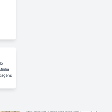
do
Minha
rdagens