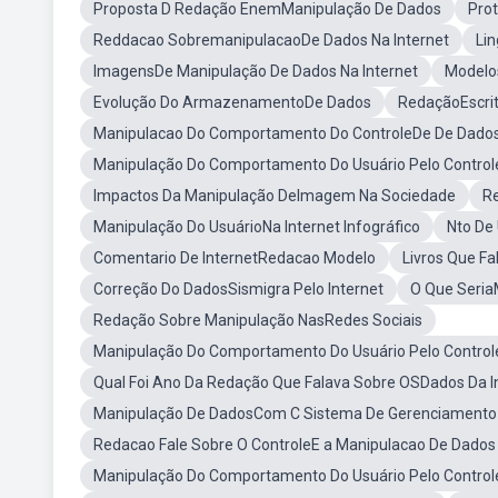
Proposta D Redação EnemManipulação De Dados
Pro
Reddacao SobremanipulacaoDe Dados Na Internet
Li
ImagensDe Manipulação De Dados Na Internet
Modelo
Evolução Do ArmazenamentoDe Dados
RedaçãoEscrit
Manipulacao Do Comportamento Do ControleDe De Dados
Manipulação Do Comportamento Do Usuário Pelo Control
Impactos Da Manipulação DeImagem Na Sociedade
Re
Manipulação Do UsuárioNa Internet Infográfico
Nto De 
Comentario De InternetRedacao Modelo
Livros Que F
Correção Do DadosSismigra Pelo Internet
O Que Seria
Redação Sobre Manipulação NasRedes Sociais
Manipulação Do Comportamento Do Usuário Pelo Control
Qual Foi Ano Da Redação Que Falava Sobre OSDados Da I
Manipulação De DadosCom C Sistema De Gerenciamento
Redacao Fale Sobre O ControleE a Manipulacao De Dados 
Manipulação Do Comportamento Do Usuário Pelo Controle