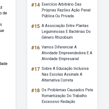
#14
Exercício Arbitrário Das
iz
Próprias Razões Ação Penal
to de
Pública Ou Privada
t.
#15
A Associação Entre Plantas
que
Leguminosas E Bactérias Do
Gênero Rhizobium
#16
Vamos Diferenciar A
Atividade Empreendedora E A
Atividade Empresarial
idade
#17
Sobre A Educação Inclusiva
Nas Escolas Assinale A
Alternativa Correta
#18
Os Problemas Causados Pela
Romantização Do Trabalho
Excessivo Redação