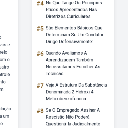
#4
No Que Tange Os Principios
Eticos Apresentados Nas
Diretrizes Curriculares
#5
São Elementos Básicos Que
Determinam Se Um Condutor
o
Dirige Defensivamente:
ais e
pelo
#6
Quando Avaliamos A
Com o
Aprendizagem Também
Necessitamos Escolher As
uatro
Técnicas
trole
nto
#7
Veja A Estrutura Da Substância
em
Denominada 2 Hidroxi 4
Metoxibenzofenona
ulação
#8
Se O Empregado Assinar A
ra um
Rescisão Não Poderá
ão
Questioná-la Judicialmente