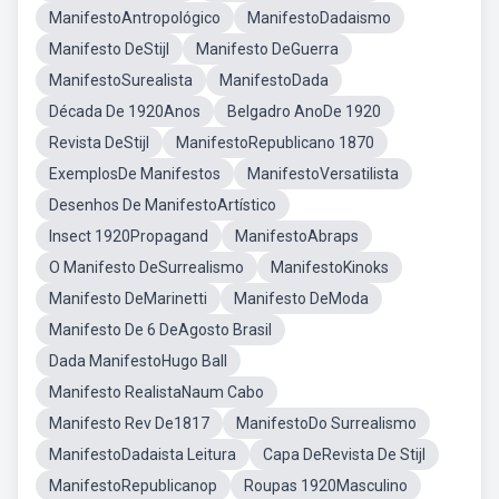
ManifestoAntropológico
ManifestoDadaismo
Manifesto DeStijl
Manifesto DeGuerra
ManifestoSurealista
ManifestoDada
Década De 1920Anos
Belgadro AnoDe 1920
Revista DeStijl
ManifestoRepublicano 1870
ExemplosDe Manifestos
ManifestoVersatilista
Desenhos De ManifestoArtístico
Insect 1920Propagand
ManifestoAbraps
O Manifesto DeSurrealismo
ManifestoKinoks
Manifesto DeMarinetti
Manifesto DeModa
Manifesto De 6 DeAgosto Brasil
Dada ManifestoHugo Ball
Manifesto RealistaNaum Cabo
Manifesto Rev De1817
ManifestoDo Surrealismo
ManifestoDadaista Leitura
Capa DeRevista De Stijl
ManifestoRepublicanop
Roupas 1920Masculino