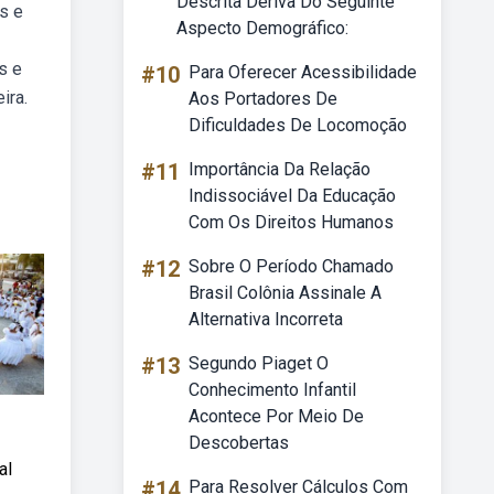
Descrita Deriva Do Seguinte
s e
Aspecto Demográfico:
s e
#10
Para Oferecer Acessibilidade
ira.
Aos Portadores De
Dificuldades De Locomoção
#11
Importância Da Relação
Indissociável Da Educação
Com Os Direitos Humanos
#12
Sobre O Período Chamado
Brasil Colônia Assinale A
Alternativa Incorreta
#13
Segundo Piaget O
Conhecimento Infantil
Acontece Por Meio De
Descobertas
al
#14
Para Resolver Cálculos Com