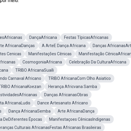
por meio.
oesAfricanas
DançaAfricana
Festas TípicasAfricanas
te AfricanaDanças
A ArteE Dança Africana
Danças AfricanasAr
tes Cenicas
Manifestações Cênicas
Manifestação CênicaAfrica
fricanas
CosmogoniaAfricana
Celebração Da CulturaAfricana
icana
TRIBO AfricanaSuaíli
ndo Carnaval Africano
TRIBO AfricanaCom Olho Asiatico
TRIBO AfricanaKoezan
Herança Africvana Samba
estividadesAfricanas
Danças AfricanasObras
ta AfricanaLudis
Dance Artesanato Africano
s
Dança AfricanaSemba
Arte AfricanaDança
na DeDiferentes Épocas
Manifestaçoes CênicasIndigenas
ranças Culturais AfricanasFestas Africanas Brasileiras