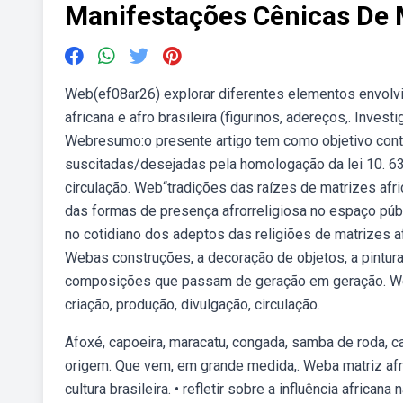
Manifestações Cênicas De 
Web(ef08ar26) explorar diferentes elementos envolv
africana e afro brasileira (figurinos, adereços,. Inve
Webresumo:o presente artigo tem como objetivo contr
suscitadas/desejadas pela homologação da lei 10. 63
circulação. Web“tradições das raízes de matrizes a
das formas de presença afrorreligiosa no espaço públ
no cotidiano dos adeptos das religiões de matrizes af
Webas construções, a decoração de objetos, a pintur
composições que passam de geração em geração. We
criação, produção, divulgação, circulação.
Afoxé, capoeira, maracatu, congada, samba de roda, ca
origem. Que vem, em grande medida,. Weba matriz afri
cultura brasileira. • refletir sobre a influência afri