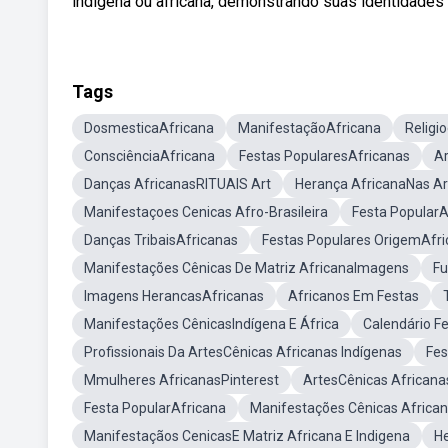
indígena ou africana, demonstrando suas identidades 
Tags
DosmesticaAfricana
ManifestaçãoAfricana
Religi
ConsciênciaAfricana
Festas PopularesAfricanas
Ar
Danças AfricanasRITUAIS Art
Herança AfricanaNas Ar
Manifestaçoes Cenicas Afro-Brasileira
Festa PopularA
Danças TribaisAfricanas
Festas Populares OrigemAfr
Manifestações Cênicas De Matriz AfricanaImagens
Fu
Imagens HerancasAfricanas
Africanos Em Festas
Manifestações CênicasIndígena E África
Calendário F
Profissionais Da ArtesCênicas Africanas Indígenas
Fes
Mmulheres AfricanasPinterest
ArtesCênicas Africana
Festa PopularAfricana
Manifestações Cênicas Africa
Manifestaçãos CenicasE Matriz Africana E Indigena
He