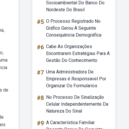
Socioambiental Do Banco Do
Nordeste Do Brasil
#5
O Processo Registrado No
Gráfico Gerou A Seguinte
na,
Consequência Demográfica
#6
Cabe As Organizações
o,
Encontrarem Estratégias Para A
 uma
Gestão Do Conhecimento
ncia
#7
Uma Administradora De
Empresas é Responsavel Por
Organizar Os Formularios
s de
#8
No Processo De Sinalização
Celular Independentemente Da
Natureza Do Sinal
da
#9
A Característica Familiar
ais