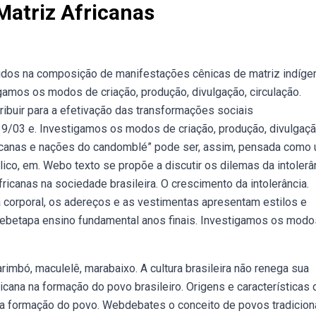
Matriz Africanas
idos na composição de manifestações cênicas de matriz indíge
stigamos os modos de criação, produção, divulgação, circulação.
ibuir para a efetivação das transformações sociais
9/03 e. Investigamos os modos de criação, produção, divulgaçã
fricanas e nações do candomblé” pode ser, assim, pensada como
ico, em. Webo texto se propõe a discutir os dilemas da intolerâ
ricanas na sociedade brasileira. O crescimento da intolerância.
a corporal, os adereços e as vestimentas apresentam estilos e
betapa ensino fundamental anos finais. Investigamos os modo
rimbó, maculelê, marabaixo. A cultura brasileira não renega sua
cana na formação do povo brasileiro. Origens e características 
cana na formação do povo. Webdebates o conceito de povos tradicion