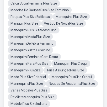
Calça SocialFeminina Plus Size
Modelos De RoupasPlus Size Feminino
Roupas Plus SizeEstilosas
Manequins Plus Size
ManiquinPlus Size
Vestido De NoivaPlus Size
Manequim Plus SizeMasculino
Manequim ModaPlus Size
ManequimDe Fibra Feminino
ManequimBusto Feminino
Manequim FemininoCom Rosto
Manequim ParaPlus Size
Manequim PlusCroqui
Manequim PlusZize
Taíse AssunçãoPlus Size
Moda Plus SizeEditorial
Manequim PlusCise Croqui
MannequinsPlus Size
Roupas De AcademiaPlus Size
Varias ModelosPlus Size
Rev9istaManequim Plus Size
Modelo Plus SizeIndiana