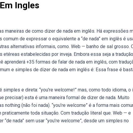
 Em Ingles
s maneiras de como dizer de nada em inglês. Há expressões 
s comum de expressar o equivalente a “de nada” em inglês é u
tras alternativas informais, como. Web — banho de sal grosso. 
s etéreas estabelecidas por inveja. Embora essa seja a traduçã
ocê aprenderá +35 formas de falar de nada em inglês, com traduç
mum e simples de dizer de nada em inglês é: Essa frase é bast
 simples e direta: “you’re welcome!” mas, como todo idioma, o 
e precisar) esta é uma maneira formal de dizer de nada. Muito
s nothing (não foi nada). “you’re welcome” é a forma mais com
m praticamente toda situação. Com tradução literal que. Web — e
zer “de nada” sem usar “you’re welcome”, desde um simples no