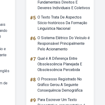
Fundamentais Direitos E
Deveres Individuais E Coletivos
#5
O Texto Trata De Aspectos
Sócio-históricos Da Formação
mais
Linguística Nacional
sando
O
#6
O Sistema Elétrico Do Veículo é
o
Responsável Principalmente
ão e
Pelo Acionamento
ante
#7
Qual é A Diferença Entre
Obsolescência Planejada E
Obsolescência Percebida
inglês
#8
O Processo Registrado No
um de
Gráfico Gerou A Seguinte
Consequência Demográfica
#9
Para Escrever Um Texto