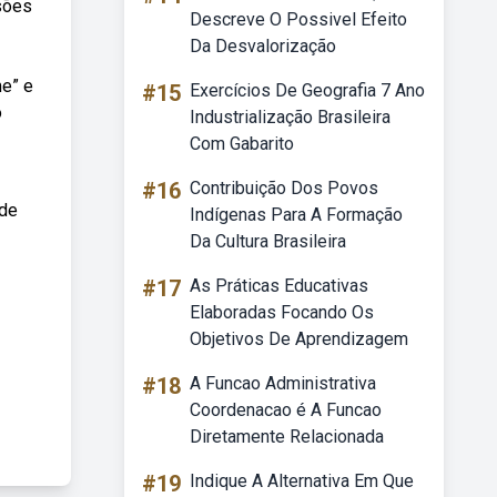
sões
Descreve O Possivel Efeito
Da Desvalorização
me” e
#15
Exercícios De Geografia 7 Ano
o
Industrialização Brasileira
Com Gabarito
#16
Contribuição Dos Povos
 de
Indígenas Para A Formação
Da Cultura Brasileira
#17
As Práticas Educativas
Elaboradas Focando Os
Objetivos De Aprendizagem
#18
A Funcao Administrativa
Coordenacao é A Funcao
Diretamente Relacionada
#19
Indique A Alternativa Em Que