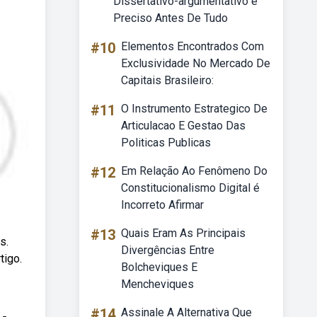
Dissertativo-argumentativo é
Preciso Antes De Tudo
#10
Elementos Encontrados Com
Exclusividade No Mercado De
Capitais Brasileiro:
#11
O Instrumento Estrategico De
Articulacao E Gestao Das
Politicas Publicas
#12
Em Relação Ao Fenômeno Do
Constitucionalismo Digital é
Incorreto Afirmar
#13
Quais Eram As Principais
s.
Divergências Entre
tigo.
Bolcheviques E
Mencheviques
#14
Assinale A Alternativa Que