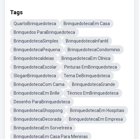
Tags
QuartoBrinquedoteca
BrinquedotecaEm Casa
Brinquedos ParaBrinquedoteca
BrinquedotecaSimples
BrinquedotecaInfantil
BrinquedotecaPequena
BrinquedotecaCondominio
BrinquedotecaIdeias
BrinquedotecaEm Clínica
BrinquedotecaEscolar
Pinturas EmBrinquedoteca
SloganBrinquedoteca
Tema DeBrinquedoteca
BrinquedotecaCom Cama
BrinquedotecaGrande
BrinquedotecaEm Brille
Técnico EmBrinquedoteca
Desenho ParaBrinquedoteca
BrinquedotecaShoppong
BrinquedotecaEm Hospitais
BrinquedotecaDecorada
BrinquedotecaEm Empresa
BrinquedotecaEm Sorvetreira
BrinquedotecaEm Casa Para Meninas