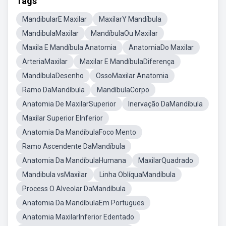
Tags
MandibularE Maxilar
MaxilarY Mandíbula
MandibulaMaxilar
MandíbulaOu Maxilar
Maxila E Mandíbula Anatomia
AnatomiaDo Maxilar
ArteriaMaxilar
Maxilar E MandíbulaDiferença
MandíbulaDesenho
OssoMaxilar Anatomia
Ramo DaMandíbula
MandíbulaCorpo
Anatomia De MaxilarSuperior
Inervação DaMandíbula
Maxilar Superior EInferior
Anatomia Da MandíbulaFoco Mento
Ramo Ascendente DaMandíbula
Anatomia Da MandíbulaHumana
MaxilarQuadrado
Mandibula vsMaxilar
Linha OblíquaMandíbula
Process O Alveolar DaMandíbula
Anatomia Da MandíbulaEm Portugues
Anatomia MaxilarInferior Edentado