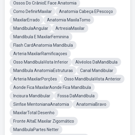
Ossos Do CrânioE Face Anatomia
Como DefinirMaxilar
Anatomia Cabeça EPescoço
MaxilarErrado
Anatomia MaxilaTomo
MandíbulaAngular
ArtresiaMaxilar
Mandíbula E MaxilarFeminina
Flash CardAnatomia Mandíbula
Arteria MaxilarRamificaçoes
Osso MandíbulaVista Inferior
Alvéolos DaMandíbula
Mandíbula AnatomiaEstruturas
Canal Mandibular
Arteria MaxilarPorções
Osso MandíbulaVista Anterior
Aonde Fica MaxilarAonde Fica Mandíbula
Incisura Mandibular
Fossa DaMandíbula
Sinfise MentonianaAnatomia
AnatomiaBravo
MaxilarTotal Desenho
Fronte AltaE Maxilar Zigomático
MandíbulaPartes Netter