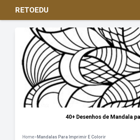
RETOEDU
40+ Desenhos de Mandala par
Home
>
Mandalas Para Imprimir E Colorir