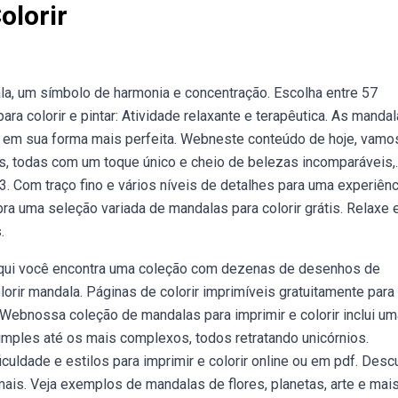
olorir
a, um símbolo de harmonia e concentração. Escolha entre 57
a colorir e pintar: Atividade relaxante e terapêutica. As manda
o em sua forma mais perfeita. Webneste conteúdo de hoje, vamo
, todas com um toque único e cheio de belezas incomparáveis,.
. Com traço fino e vários níveis de detalhes para uma experiênc
bra uma seleção variada de mandalas para colorir grátis. Relaxe e
.
qui você encontra uma coleção com dezenas de desenhos de
lorir mandala. Páginas de colorir imprimíveis gratuitamente par
 Webnossa coleção de mandalas para imprimir e colorir inclui um
mples até os mais complexos, todos retratando unicórnios.
uldade e estilos para imprimir e colorir online ou em pdf. Desc
mais. Veja exemplos de mandalas de flores, planetas, arte e mais