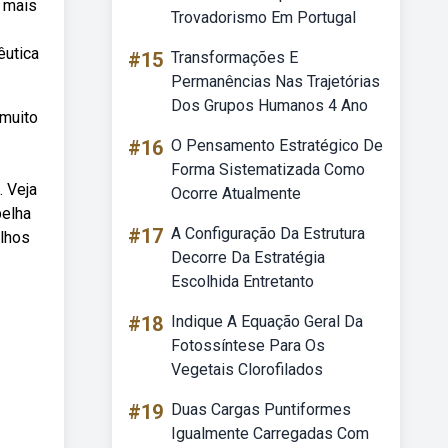
a mais
Trovadorismo Em Portugal
êutica
#15
Transformações E
Permanências Nas Trajetórias
Dos Grupos Humanos 4 Ano
 muito
#16
O Pensamento Estratégico De
Forma Sistematizada Como
. Veja
Ocorre Atualmente
belha
#17
A Configuração Da Estrutura
alhos
Decorre Da Estratégia
Escolhida Entretanto
#18
Indique A Equação Geral Da
Fotossíntese Para Os
Vegetais Clorofilados
#19
Duas Cargas Puntiformes
Igualmente Carregadas Com