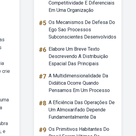
Competitividade E Diferenciais
Em Uma Organização
#5
Os Mecanismos De Defesa Do
Ego Sao Processos
Subconscientes Desenvolvidos
las
s
#6
Elabore Um Breve Texto
Descrevendo A Distribuição
ia
Espacial Das Principais
 crie
#7
A Multidimensionalidade Da
Didática Ocorre Quando
Pensamos Em Um Processo
a uma
#8
A Eficiência Das Operações De
a
Um Almoxarifado Depende
Fundamentalmente Da
ubra
#9
Os Primitivos Habitantes Do
, e