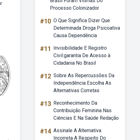
Brasil Foram Vítimas Do
r
Processo Colonizador
#10
O Que Significa Dizer Que
Determinada Droga Psicoativa
Causa Dependência
#11
Invisibilidade E Registro
Civil:garantia De Acesso à
Cidadania No Brasil
#12
Sobre As Repercussões Da
Independência Escolha As
Alternativas Corretas
#13
Reconhecimento Da
Contribuição Feminina Nas
Ciências E Na Saúde Redação
#14
Assinale A Alternativa
Incorreta A Respeito Do