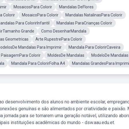
imir
MosaicosPara Colorir
Mandalas DeFlores
 Colorir
MosaicoPara Colorir
Mandalas NatalinasPara Colorir
andalas Para ColorirInfantil
Mandalas ParaCrianças Colorir
mirTamanho Grande
Como DesenharMandala
mas Geometricas
Arte RupestrePara Colorir
odelosDe Mandalas Para Imprimir
Mandala Para ColorirCaveira
PaisagemPara Colorir
MoldesDe Mandalas
ModeloDe Mandalas
la
Mandala Para ColorirFolha A4
Mandalas GrandesPara Imprimi
 ao desenvolvimento dos alunos no ambiente escolar, empregan
nexões genuínas e são alimentados por criatividade e paixão. 
a jornada para se tornarem uma geração notável, utilizando abo
ipais instituições acadêmicas do mundo - dsw.aau.edu.et.