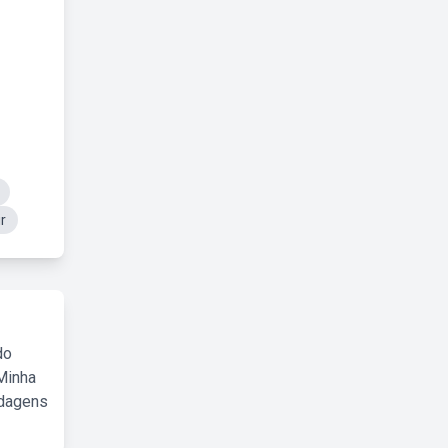
r
do
Minha
rdagens