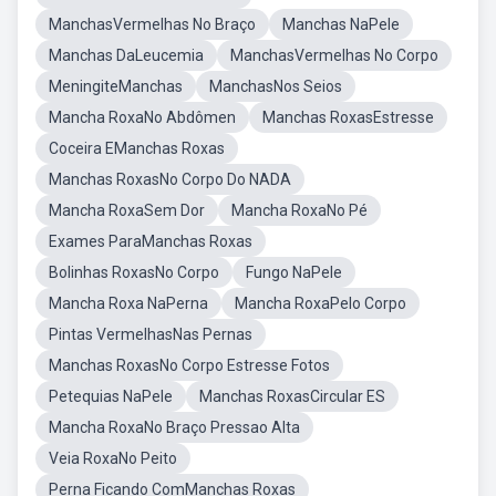
ManchasVermelhas No Braço
Manchas NaPele
Manchas DaLeucemia
ManchasVermelhas No Corpo
MeningiteManchas
ManchasNos Seios
Mancha RoxaNo Abdômen
Manchas RoxasEstresse
Coceira EManchas Roxas
Manchas RoxasNo Corpo Do NADA
Mancha RoxaSem Dor
Mancha RoxaNo Pé
Exames ParaManchas Roxas
Bolinhas RoxasNo Corpo
Fungo NaPele
Mancha Roxa NaPerna
Mancha RoxaPelo Corpo
Pintas VermelhasNas Pernas
Manchas RoxasNo Corpo Estresse Fotos
Petequias NaPele
Manchas RoxasCircular ES
Mancha RoxaNo Braço Pressao Alta
Veia RoxaNo Peito
Perna Ficando ComManchas Roxas