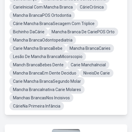
CarieInicial Com Mancha Branca
CárieCrônica
Mancha BrancaPOS Ortodontia
Cárie Mancha BrancaSecagem Com Triplice
Bichinho DaCárie
Mancha Branca De CariePOS Orto
Mancha BrancaOdontopediatria
Carie Mancha BrancaBebe
Mancha BrancaCaries
Lesão De Mancha BrancaMicorscopio
Manch BrancaBebes Dente
Carie ManchaIncial
Mancha BrancaEm Dente Deciduo
NiveisDe Carie
Carie Mancha BrancaSegundo Molar
Mancha BrancaInativa Carie Molares
Manchas BrancasNos Incisivos
CárieNa Primeira Infância