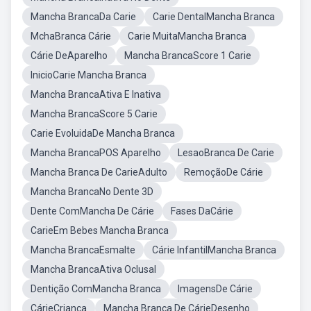
Mancha BrancaDa Carie
Carie DentalMancha Branca
MchaBranca Cárie
Carie MuitaMancha Branca
Cárie DeAparelho
Mancha BrancaScore 1 Carie
InicioCarie Mancha Branca
Mancha BrancaAtiva E Inativa
Mancha BrancaScore 5 Carie
Carie EvoluidaDe Mancha Branca
Mancha BrancaPOS Aparelho
LesaoBranca De Carie
Mancha Branca De CarieAdulto
RemoçãoDe Cárie
Mancha BrancaNo Dente 3D
Dente ComMancha De Cárie
Fases DaCárie
CarieEm Bebes Mancha Branca
Mancha BrancaEsmalte
Cárie InfantilMancha Branca
Mancha BrancaAtiva Oclusal
Dentição ComMancha Branca
ImagensDe Cárie
CárieCriança
Mancha Branca De CárieDesenho