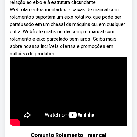
relação ao eixo e à estrutura circundante.
Webrolamentos montados e caixas de mancal com
rolamentos suportam um eixo rotativo, que pode ser
parafusado em um chassi da máquina ou, em qualquer
outra. Webfrete grátis no dia compre mancal com
rolamento e eixo parcelado sem juros! Saiba mais
sobre nossas incríveis ofertas e promoções em
milhões de produtos.
Conjunto Rolamento - mancal