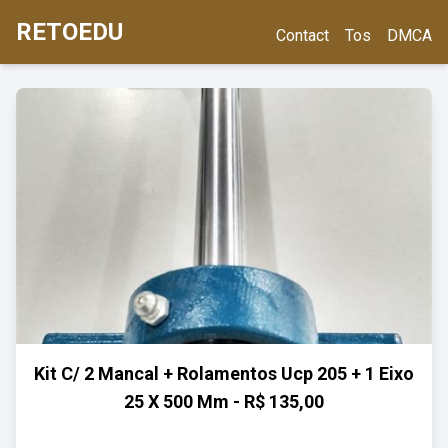
RETOEDU
Contact
Tos
DMCA
Kit C/ 2 Mancal + Rolamentos Ucp 205 + 1 Eixo
25 X 500 Mm - R$ 135,00