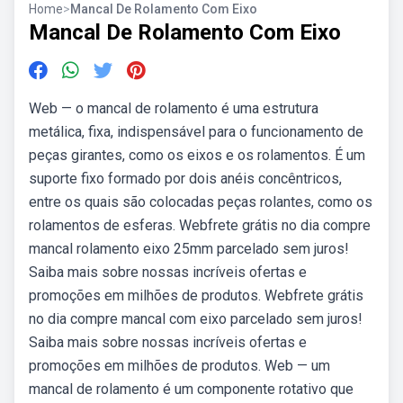
Home
>
Mancal De Rolamento Com Eixo
Mancal De Rolamento Com Eixo
Web — o mancal de rolamento é uma estrutura
metálica, fixa, indispensável para o funcionamento de
peças girantes, como os eixos e os rolamentos. É um
suporte fixo formado por dois anéis concêntricos,
entre os quais são colocadas peças rolantes, como os
rolamentos de esferas. Webfrete grátis no dia compre
mancal rolamento eixo 25mm parcelado sem juros!
Saiba mais sobre nossas incríveis ofertas e
promoções em milhões de produtos. Webfrete grátis
no dia compre mancal com eixo parcelado sem juros!
Saiba mais sobre nossas incríveis ofertas e
promoções em milhões de produtos. Web — um
mancal de rolamento é um componente rotativo que