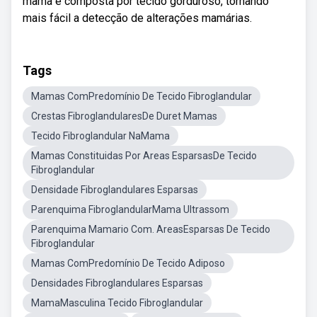
mama é composta por tecido gorduroso, tornando
mais fácil a detecção de alterações mamárias.
Tags
Mamas ComPredomínio De Tecido Fibroglandular
Crestas FibroglandularesDe Duret Mamas
Tecido Fibroglandular NaMama
Mamas Constituidas Por Areas EsparsasDe Tecido
Fibroglandular
Densidade Fibroglandulares Esparsas
Parenquima FibroglandularMama Ultrassom
Parenquima Mamario Com. AreasEsparsas De Tecido
Fibroglandular
Mamas ComPredomínio De Tecido Adiposo
Densidades Fibroglandulares Esparsas
MamaMasculina Tecido Fibroglandular