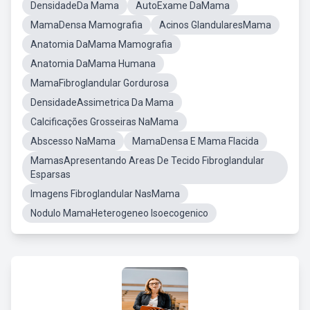
DensidadeDa Mama
AutoExame DaMama
MamaDensa Mamografia
Acinos GlandularesMama
Anatomia DaMama Mamografia
Anatomia DaMama Humana
MamaFibroglandular Gordurosa
DensidadeAssimetrica Da Mama
Calcificações Grosseiras NaMama
Abscesso NaMama
MamaDensa E Mama Flacida
MamasApresentando Areas De Tecido Fibroglandular
Esparsas
Imagens Fibroglandular NasMama
Nodulo MamaHeterogeneo Isoecogenico