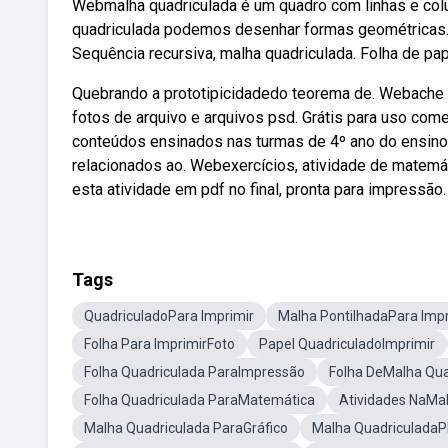
Webmalha quadriculada é um quadro com linhas e c
quadriculada podemos desenhar formas geométricas. W
Sequência recursiva, malha quadriculada. Folha de pap
Quebrando a prototipicidadedo teorema de. Webache e 
fotos de arquivo e arquivos psd. Grátis para uso com
conteúdos ensinados nas turmas de 4º ano do ensino
relacionados ao. Webexercícios, atividade de matemát
esta atividade em pdf no final, pronta para impressão.
Tags
QuadriculadoPara Imprimir
Malha PontilhadaPara Impr
Folha Para ImprimirFoto
Papel QuadriculadoImprimir
Folha Quadriculada ParaImpressão
Folha DeMalha Qua
Folha Quadriculada ParaMatemática
Atividades NaMa
Malha Quadriculada ParaGráfico
Malha QuadriculadaP