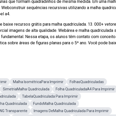
olunas que formam quadradinhos de mesma medida. Em uma mal
ebconstruir sequências recursivas utilizando a malha quadricu
el a4.
baixe recursos grátis para malha quadriculada. 13. 000+ vetore
ercial imagens de alta qualidade. Webárea e malha quadriculada 
 fundamental. Nessa etapa, os alunos têm contato com conceito
ica sobre áreas de figuras planas para o 5º ano. Você pode baix
imir
Malha IsométricaPara Imprimir
FolhasQuadriculadas
SimetriaMalha Quadriculada
Folha QuadriculadaA4 Para Imprimir
driculada
TabelaQuadriculada Para Imprimir
lha Quadriculada
FundoMalha Quadriculada
NG Transparente
Imagens DeMalha Quadriculada Para Imprimir