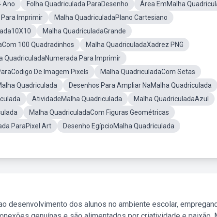
4 Ano
Folha Quadriculada ParaDesenho
Área EmMalha Quadricu
Para Imprimir
Malha QuadriculadaPlano Cartesiano
lada10X10
Malha QuadriculadaGrande
daCom 100 Quadradinhos
Malha QuadriculadaXadrez PNG
a QuadriculadaNumerada Para Imprimir
ParaCodigo De Imagem Pixels
Malha QuadriculadaCom Setas
Malha Quadriculada
Desenhos Para Ampliar NaMalha Quadriculada
iculada
AtividadeMalha Quadriculada
Malha QuadriculadaAzul
culada
Malha QuadriculadaCom Figuras Geométricas
da ParaPixel Art
Desenho EgípcioMalha Quadriculada
 ao desenvolvimento dos alunos no ambiente escolar, empregan
nexões genuínas e são alimentados por criatividade e paixão. 