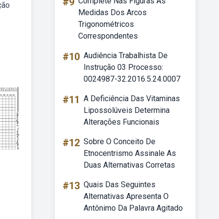
#9
Complete Nas Figuras As
ção
Medidas Dos Arcos
Trigonométricos
Correspondentes
#10
Audiência Trabalhista De
Instrução 03 Processo:
0024987-32.2016.5.24.0007
#11
A Deficiência Das Vitaminas
Lipossolúveis Determina
Alterações Funcionais
#12
Sobre O Conceito De
Etnocentrismo Assinale As
Duas Alternativas Corretas
#13
Quais Das Seguintes
Alternativas Apresenta O
Antônimo Da Palavra Agitado