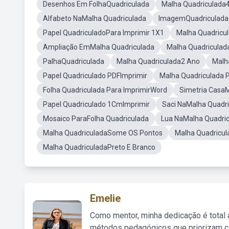
Desenhos Em FolhaQuadriculada
Malha Quadriculada
Alfabeto NaMalha Quadriculada
ImagemQuadriculada 
Papel QuadriculadoPara Imprimir 1X1
Malha Quadricu
Ampliação EmMalha Quadriculada
Malha Quadricula
PalhaQuadriculada
Malha Quadriculada2 Ano
Malh
Papel Quadriculado PDFImprimir
Malha Quadriculada 
Folha Quadriculada Para ImprimirWord
Simetria Casa
Papel Quadriculado 1CmImprimir
Saci NaMalha Quadr
Mosaico ParaFolha Quadriculada
Lua NaMalha Quadri
Malha QuadriculadaSome OS Pontos
Malha Quadricula
Malha QuadriculadaPreto E Branco
Emelie
Como mentor, minha dedicação é total
métodos pedagógicos que priorizam co