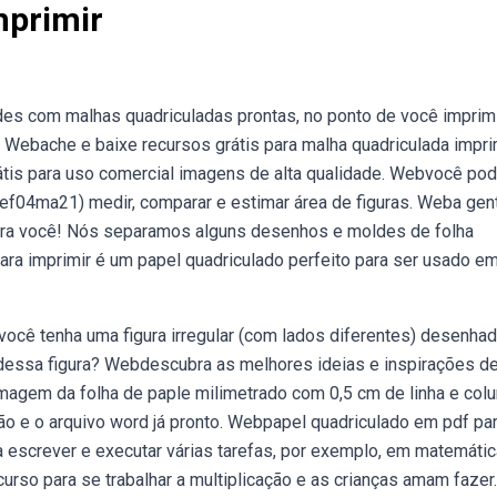
mprimir
es com malhas quadriculadas prontas, no ponto de você imprimi
 Webache e baixe recursos grátis para malha quadriculada imprim
rátis para uso comercial imagens de alta qualidade. Webvocê po
 (ef04ma21) medir, comparar e estimar área de figuras. Weba gen
ra você! Nós separamos alguns desenhos e moldes de folha
para imprimir é um papel quadriculado perfeito para ser usado e
você tenha uma figura irregular (com lados diferentes) desenha
 dessa figura? Webdescubra as melhores ideias e inspirações d
imagem da folha de paple milimetrado com 0,5 cm de linha e col
ão e o arquivo word já pronto. Webpapel quadriculado em pdf pa
a escrever e executar várias tarefas, por exemplo, em matemátic
curso para se trabalhar a multiplicação e as crianças amam fazer.