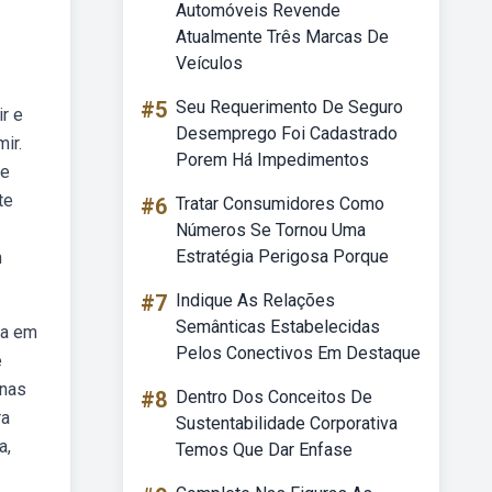
Automóveis Revende
Atualmente Três Marcas De
Veículos
#5
Seu Requerimento De Seguro
r e
Desemprego Foi Cadastrado
ir.
Porem Há Impedimentos
de
te
#6
Tratar Consumidores Como
Números Se Tornou Uma
Estratégia Perigosa Porque
m
#7
Indique As Relações
Semânticas Estabelecidas
da em
Pelos Conectivos Em Destaque
e
unas
#8
Dentro Dos Conceitos De
ra
Sustentabilidade Corporativa
a,
Temos Que Dar Enfase