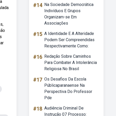
ha
#14
Na Sociedade Democrática
lada.
Indivíduos E Grupos
Organizam-se Em
Associações
s,
são
#15
A Identidade E A Alteridade
s
Podem Ser Compreendidas
ar
Respectivamente Como:
#16
Redação Sobre Caminhos
Para Combater A Intolerância
Religiosa No Brasil
#17
Os Desafios Da Escola
Públicaparanaense Na
Perspectiva Do Professor
Pde
#18
Audiência Criminal De
Instrução 07 Processo: