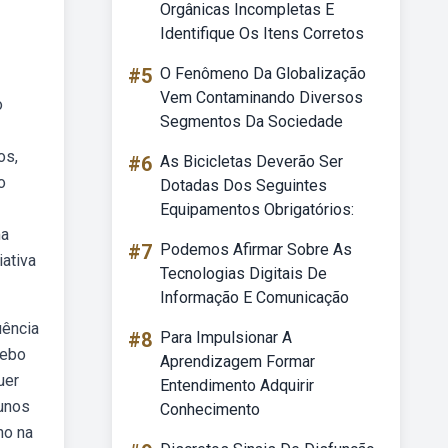
Orgânicas Incompletas E
Identifique Os Itens Corretos
#5
O Fenômeno Da Globalização
Vem Contaminando Diversos
o
Segmentos Da Sociedade
os,
#6
As Bicicletas Deverão Ser
o
Dotadas Dos Seguintes
Equipamentos Obrigatórios:
ma
#7
Podemos Afirmar Sobre As
ativa
Tecnologias Digitais De
Informação E Comunicação
uência
#8
Para Impulsionar A
Webo
Aprendizagem Formar
uer
Entendimento Adquirir
lunos
Conhecimento
ho na