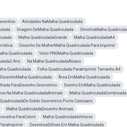
Desenhos
Atividades NaMalha Quadriculada
culada
Imagem DeMalha Quadriculada
SimetriaMalha Quadricul
culada
Malha QuadriculadaGrande
Malha QuadriculadaA4
emática
Desenho De MulherMalha Quadriculada Para Imprimir
alha Quadriculada
Vetor PNGMalha Quadriculada
culada2 Ano
Na Malha QuadriculadaAbaixo
lha Quadriculada
Folha Quadriculada ParaImprimir Tamanho A4
DesenhoMalha Quadriculada
Área EmMalha Quadriculada
ilhada ParaDesenho Geometrico
Dsenho EmMalha Quadriculada
os Na Malha QuadriculadaAnimais
Malha QuadriculadaSombreada
QuadriculadaDe Solido Geometrico Ponto Catesiano
Malha QuadriculadaDesenho Animais
corativa ParaColorir
Malha QuadriculadaVetores
ParaImprimir
DesenhosDificeis Em Malha Quadriculada