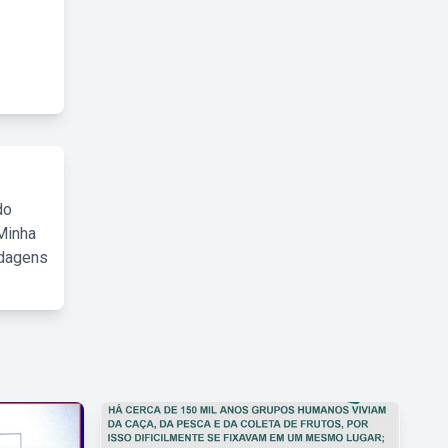
do
Minha
rdagens