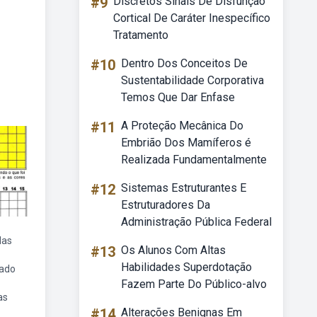
#9
Discretos Sinais De Disfunção
Cortical De Caráter Inespecífico
Tratamento
#10
Dentro Dos Conceitos De
Sustentabilidade Corporativa
Temos Que Dar Enfase
#11
A Proteção Mecânica Do
Embrião Dos Mamíferos é
Realizada Fundamentalmente
#12
Sistemas Estruturantes E
Estruturadores Da
Administração Pública Federal
das
#13
Os Alunos Com Altas
Habilidades Superdotação
lado
Fazem Parte Do Público-alvo
as
#14
Alterações Benignas Em