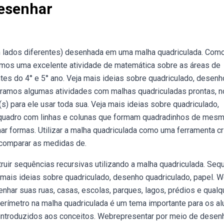
esenhar
m lados diferentes) desenhada em uma malha quadriculada. Com
amos uma excelente atividade de matemática sobre as áreas de
tes do 4° e 5° ano. Veja mais ideias sobre quadriculado, desenh
paramos algumas atividades com malhas quadriculadas prontas, n
) para ele usar toda sua. Veja mais ideias sobre quadriculado,
 quadro com linhas e colunas que formam quadradinhos de mes
formas. Utilizar a malha quadriculada como uma ferramenta cri
e comparar as medidas de.
uir sequências recursivas utilizando a malha quadriculada. Seq
a mais ideias sobre quadriculado, desenho quadriculado, papel. 
nhar suas ruas, casas, escolas, parques, lagos, prédios e qualq
perímetro na malha quadriculada é um tema importante para os a
 introduzidos aos conceitos. Webrepresentar por meio de desen