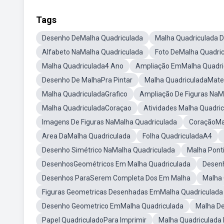
Tags
Desenho DeMalha Quadriculada
Malha Quadriculada 
Alfabeto NaMalha Quadriculada
Foto DeMalha Quadri
Malha Quadriculada4 Ano
Ampliação EmMalha Quadri
Desenho De MalhaPra Pintar
Malha QuadriculadaMat
Malha QuadriculadaGrafico
Ampliação De Figuras NaM
Malha QuadriculadaCoraçao
Atividades Malha Quadri
Imagens De Figuras NaMalha Quadriculada
CoraçãoMa
Area DaMalha Quadriculada
Folha QuadriculadaA4
Desenho Simétrico NaMalha Quadriculada
Malha Pont
DesenhosGeométricos Em Malha Quadriculada
Desenh
Desenhos ParaSerem Completa Dos Em Malha
Malha 
Figuras Geometricas Desenhadas EmMalha Quadriculada
Desenho Geometrico EmMalha Quadriculada
Malha De
Papel QuadriculadoPara Imprimir
Malha Quadriculada 