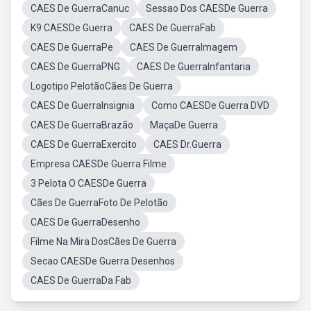
CAES De GuerraCanuc
Sessao Dos CAESDe Guerra
K9 CAESDe Guerra
CAES De GuerraFab
CAES De GuerraPe
CAES De GuerraImagem
CAES De GuerraPNG
CAES De GuerraInfantaria
Logotipo PelotãoCães De Guerra
CAES De GuerraInsignia
Como CAESDe Guerra DVD
CAES De GuerraBrazão
MaçaDe Guerra
CAES De GuerraExercito
CAES Dr.Guerra
Empresa CAESDe Guerra Filme
3 Pelota O CAESDe Guerra
Cães De GuerraFoto De Pelotão
CAES De GuerraDesenho
Filme Na Mira DosCães De Guerra
Secao CAESDe Guerra Desenhos
CAES De GuerraDa Fab