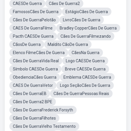
CAESDe Guerra
Cães De Guerra2
FamososCães De Guerra
EstágioCães De Guerra
Cães De GuerraPelotão
LivroCães De Guerra
CAES De GuerraFilme
Bradley CopperCães De Guerra
Pacth CAESDe Guerra
Cães De GuerraFilmezando
CãosDe Guerra
Maldito CãoDe Guerra
Elenco FilmeCães De Guerra
CãesNa Guerra
Cães De GuerraVida Real
Logo CAESDe Guerra
Símbolo CAESDe Guerra
Breve CAESDe Guerra
ObedienciaCães Guerra
Emblema CAESDe Guerra
CAES De GuerraVetor
Logo SeçãoCães De Guerra
Cães De GuerraEB
Cães De GuerraPessoas Reais
Cães De Guerra2 BPE
Cães De GuerraFrederick Forsyth
Cães De GuerraFilhotes
Cães De GuerraVelho Testamento