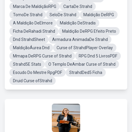
Marca De MaldiçãoRPG
CartaDe Strahd
TomoDe Strahd
SeloDe Strahd
Maldição DeRPG
A Maldição DeElmore
Maldição DeStradis
Ficha DeRahadi Strahd
Maldição DeRPG Efeito Preto
Dnd StrahdSheet
Armadura AnimadaDe Strahd
MaldiçãoÁurea Dnd
Curse of StrahdPlayer Overlay
Mmapa DeRPG Curse of Strahd
RPG Dnd 5 LivrosPDF
Strahd5E Stats
O Templo DeAmbar Curse of Strahd
Escudo Do Mestre RpgPDF
StrahdDed5 Ficha
Druid Curse ofStrahd