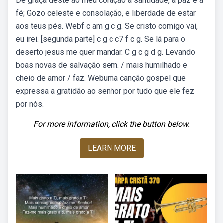
De graça deste ao meu coração a santidade, a paz e a
fé; Gozo celeste e consolação, e liberdade de estar
aos teus pés. Webf c am g c g. Se cristo comigo vai,
eu irei. [segunda parte] c g c c7 f c g. Se lá para o
deserto jesus me quer mandar. C g c g d g. Levando
boas novas de salvação sem. / mais humilhado e
cheio de amor / faz. Webuma canção gospel que
expressa a gratidão ao senhor por tudo que ele fez
por nós.
For more information, click the button below.
LEARN MORE