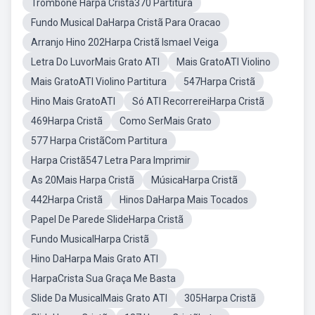
Trombone Harpa Cristã370 Partitura
Fundo Musical DaHarpa Cristã Para Oracao
Arranjo Hino 202Harpa Cristã Ismael Veiga
Letra Do LuvorMais Grato ATI
Mais GratoATI Violino
Mais GratoATI Violino Partitura
547Harpa Cristã
Hino Mais GratoATI
Só ATI RecorrereiHarpa Cristã
469Harpa Cristã
Como SerMais Grato
577 Harpa CristãCom Partitura
Harpa Cristã547 Letra Para Imprimir
As 20Mais Harpa Cristã
MúsicaHarpa Cristã
442Harpa Cristã
Hinos DaHarpa Mais Tocados
Papel De Parede SlideHarpa Cristã
Fundo MusicalHarpa Cristã
Hino DaHarpa Mais Grato ATI
HarpaCrista Sua Graça Me Basta
Slide Da MusicalMais Grato ATI
305Harpa Cristã