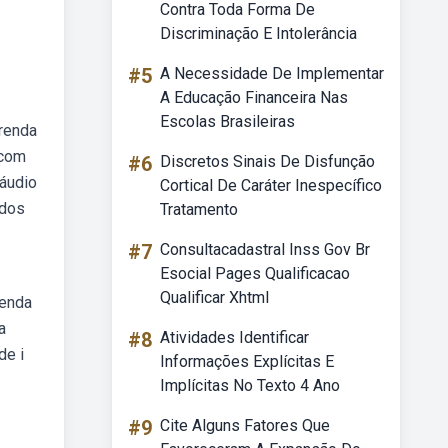
Contra Toda Forma De
Discriminação E Intolerância
#5
A Necessidade De Implementar
A Educação Financeira Nas
Escolas Brasileiras
renda
 com
#6
Discretos Sinais De Disfunção
 áudio
Cortical De Caráter Inespecífico
ados
Tratamento
#7
Consultacadastral Inss Gov Br
Esocial Pages Qualificacao
Qualificar Xhtml
renda
a
#8
Atividades Identificar
de i
Informações Explícitas E
Implícitas No Texto 4 Ano
#9
Cite Alguns Fatores Que