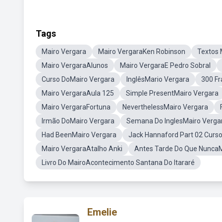
Tags
Mairo Vergara
Mairo VergaraKen Robinson
Textos 
Mairo VergaraAlunos
Mairo VergaraE Pedro Sobral
Curso DoMairo Vergara
InglêsMario Vergara
300 Fr
Mairo VergaraAula 125
Simple PresentMairo Vergara
Mairo VergaraFortuna
NeverthelessMairo Vergara
Irmão DoMairo Vergara
Semana Do InglesMairo Verga
Had BeenMairo Vergara
Jack Hannaford Part 02 Curs
Mairo VergaraAtalho Anki
Antes Tarde Do Que NuncaM
Livro Do MairoAcontecimento Santana Do Itararé
Emelie