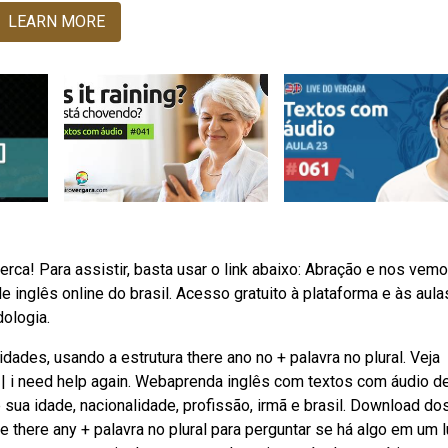
LEARN MORE
rca! Para assistir, basta usar o link abaixo: Abração e nos vem
inglês online do brasil. Acesso gratuito à plataforma e às aula
ologia.
ades, usando a estrutura there ano no + palavra no plural. Veja
| i need help again. Webaprenda inglês com textos com áudio d
sua idade, nacionalidade, profissão, irmã e brasil. Download do
e there any + palavra no plural para perguntar se há algo em um 