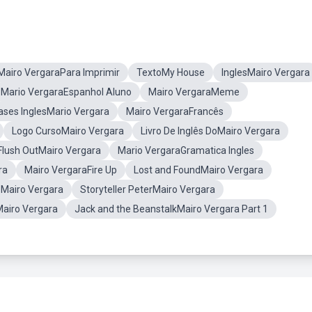
Mairo VergaraPara Imprimir
TextoMy House
InglesMairo Vergara
Mario VergaraEspanhol Aluno
Mairo VergaraMeme
ases InglesMario Vergara
Mairo VergaraFrancês
Logo CursoMairo Vergara
Livro De Inglês DoMairo Vergara
Flush OutMairo Vergara
Mario VergaraGramatica Ingles
ra
Mairo VergaraFire Up
Lost and FoundMairo Vergara
oMairo Vergara
Storyteller PeterMairo Vergara
airo Vergara
Jack and the BeanstalkMairo Vergara Part 1