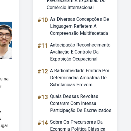
Favoreceram A Expansão Do
Comércio Internacional
#10
As Diversas Concepções De
Linguagem Refletem A
Compreensão Multifacetada
#11
Antecipação Reconhecimento
Avaliação E Controle Da
Exposição Ocupacional
#12
A Radioatividade Emitida Por
Determinadas Amostras De
os na
Substâncias Provém
s
#13
Quais Dessas Revoltas
Contaram Com Intensa
Participação De Escravizados
e
s
#14
Sobre Os Precursores Da
lugar
Economia Política Clássica