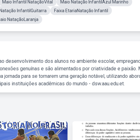
Maio Infantil NataçãoVital
Maio Natação InfantilAzul Marinho
Natação InfantilGuitarra
Faixa EtariaNatação Infantil
aio NataçãoLaranja
 ao desenvolvimento dos alunos no ambiente escolar, empregan
nexões genuínas e são alimentados por criatividade e paixão. 
a jornada para se tornarem uma geração notável, utilizando abo
ipais instituições acadêmicas do mundo - dsw.aau.edu.et.