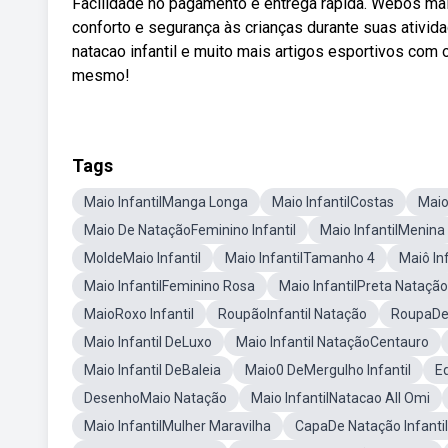
Facilidade no pagamento e entrega rápida. Webos maiô
conforto e segurança às crianças durante suas ativi
natacao infantil e muito mais artigos esportivos com
mesmo!
Tags
Maio InfantilManga Longa
Maio InfantilCostas
Maio
Maio De NataçãoFeminino Infantil
Maio InfantilMenina
MoldeMaio Infantil
Maio InfantilTamanho 4
Maiô In
Maio InfantilFeminino Rosa
Maio InfantilPreta Natação
MaioRoxo Infantil
RoupãoInfantil Natação
RoupaDe 
Maio Infantil DeLuxo
Maio Infantil NataçãoCentauro
Maio Infantil DeBaleia
Maio0 DeMergulho Infantil
E
DesenhoMaio Natação
Maio InfantilNatacao All Omi
Maio InfantilMulher Maravilha
CapaDe Natação Infantil