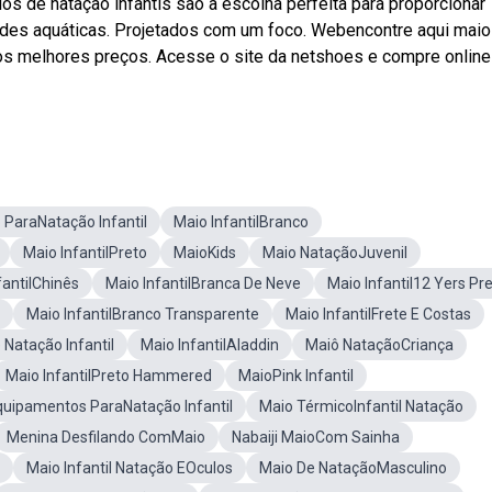
s de natação infantis são a escolha perfeita para proporcionar
dades aquáticas. Projetados com um foco. Webencontre aqui maio
 os melhores preços. Acesse o site da netshoes e compre online
 ParaNatação Infantil
Maio InfantilBranco
Maio InfantilPreto
MaioKids
Maio NataçãoJuvenil
fantilChinês
Maio InfantilBranca De Neve
Maio Infantil12 Yers Pr
Maio InfantilBranco Transparente
Maio InfantilFrete E Costas
Natação Infantil
Maio InfantilAladdin
Maiô NataçãoCriança
Maio InfantilPreto Hammered
MaioPink Infantil
quipamentos ParaNatação Infantil
Maio TérmicoInfantil Natação
Menina Desfilando ComMaio
Nabaiji MaioCom Sainha
Maio Infantil Natação EOculos
Maio De NataçãoMasculino