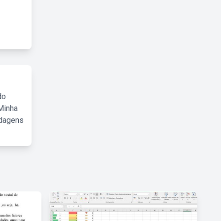
do
Minha
rdagens