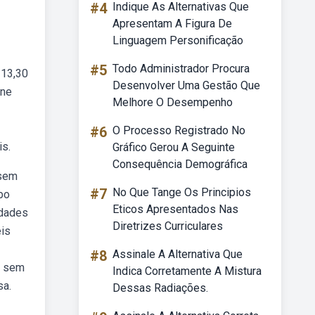
#4
Indique As Alternativas Que
Apresentam A Figura De
Linguagem Personificação
#5
Todo Administrador Procura
 13,30
Desenvolver Uma Gestão Que
ine
Melhore O Desempenho
#6
O Processo Registrado No
is.
Gráfico Gerou A Seguinte
Consequência Demográfica
 sem
#7
No Que Tange Os Principios
bo
Eticos Apresentados Nas
idades
Diretrizes Curriculares
eis
#8
Assinale A Alternativa Que
o sem
Indica Corretamente A Mistura
sa.
Dessas Radiações.