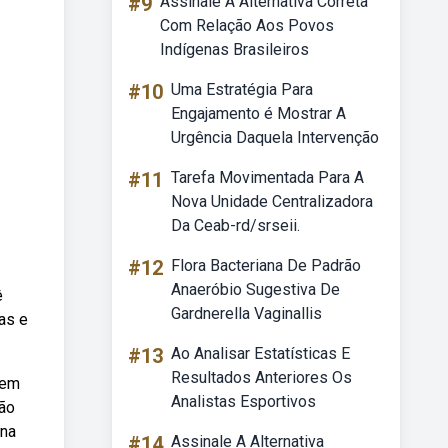
#9
Assinale A Alternativa Correta
Com Relação Aos Povos
Indígenas Brasileiros
#10
Uma Estratégia Para
Engajamento é Mostrar A
Urgência Daquela Intervenção
#11
Tarefa Movimentada Para A
Nova Unidade Centralizadora
Da Ceab-rd/srseii.
#12
Flora Bacteriana De Padrão
Anaeróbio Sugestiva De
ê
Gardnerella Vaginallis
as e
#13
Ao Analisar Estatísticas E
Resultados Anteriores Os
sem
Analistas Esportivos
são
 na
#14
Assinale A Alternativa