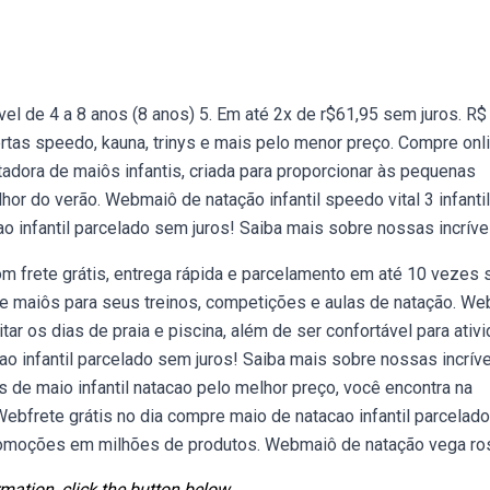
vel de 4 a 8 anos (8 anos) 5. Em até 2x de r$61,95 sem juros. R$
ertas speedo, kauna, trinys e mais pelo menor preço. Compre onl
dora de maiôs infantis, criada para proporcionar às pequenas
hor do verão. Webmaiô de natação infantil speedo vital 3 infantil
o infantil parcelado sem juros! Saiba mais sobre nossas incríve
m frete grátis, entrega rápida e parcelamento em até 10 vezes
de maiôs para seus treinos, competições e aulas de natação. We
itar os dias de praia e piscina, além de ser confortável para ativ
ao infantil parcelado sem juros! Saiba mais sobre nossas incrív
de maio infantil natacao pelo melhor preço, você encontra na
ebfrete grátis no dia compre maio de natacao infantil parcelad
promoções em milhões de produtos. Webmaiô de natação vega ro
mation, click the button below.