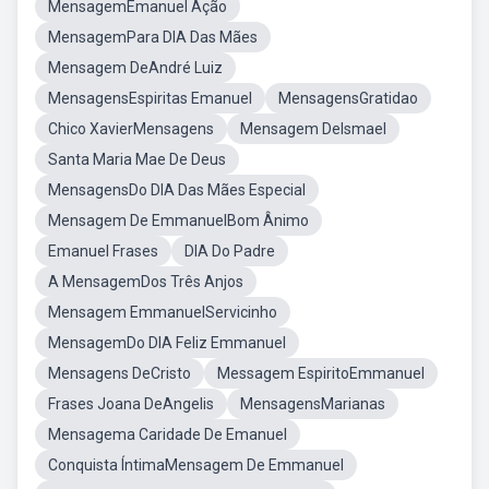
MensagemEmanuel Ação
MensagemPara DIA Das Mães
Mensagem DeAndré Luiz
MensagensEspiritas Emanuel
MensagensGratidao
Chico XavierMensagens
Mensagem DeIsmael
Santa Maria Mae De Deus
MensagensDo DIA Das Mães Especial
Mensagem De EmmanuelBom Ânimo
Emanuel Frases
DIA Do Padre
A MensagemDos Três Anjos
Mensagem EmmanuelServicinho
MensagemDo DIA Feliz Emmanuel
Mensagens DeCristo
Messagem EspiritoEmmanuel
Frases Joana DeAngelis
MensagensMarianas
Mensagema Caridade De Emanuel
Conquista ÍntimaMensagem De Emmanuel