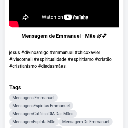
Mensagem de Emmanuel - Mãe 🌿💕
jesus #divinoamigo #emmanuel #chicoxavier
#iviacorneli #espiritualidade #espiritismo #cristão
#cristianismo #diadasmães.
Tags
Mensagens Emmanuel
MensagensEspíritas Emmanuel
MensagemCatólica DIA Das Mães
MensagemEspírita Mãe
Mensagem De Emmanuel