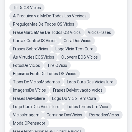
To DoOS Vícios
A Preguiça y a MeDe Todos Los Vecinos
PreguiçaMae De Todos OS Vícios
Frase GarciaMãe De Todos OS Vícios
ViciosFrases
Cartaz ContraOS Vícios
Cura DosVicios
Frases SobreVícios
Logo Vício Tem Cura
As Virtudes EOSVícios
OJovem EOS Vícios
FotosDe Vícios
Tire OVício
Egoismo FonteDe Todos OS Vicios
Tipos De ViciosModernos
Logo Cura Dos Vicios Iurd
ImagensDe Vícios
Frases DeMotivação Vícios
Frases DeMoliére
Logo Do Vício Tem Cura
Logo Cura Dos Vicois Iurd
TodosTemos Um Vicio
ViciosImagem
Caminho DosVicios
RemediosVicios
Moda OPensador
Frase Motivacional SE LivrarDe Vicios