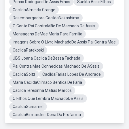
Percio RodriguesDe Assis Filhos
Suelita AssisFilhos
CacildaAlmeida Grange
Desembargadora CacildaNakashima
O Conto Pai ContraMãe De Machado De Assis
Mensagens DeMae Maria Para Familia
Imagens Sobre O Livro MachadoDe Assis Pai Contra Mae
CacildaPatekoski
UBS Joana Cacilda DeBessa Fachada
Pai Contra Mae Conhecidas Machado De ASssis
CacildaSoltz
CacildaFarias Lopes De Andrade
Maria CacildaClímaco Benfica De Faria
CacildaTeresinha Matias Marcos
O Filhos Que Lembra MachadoDe Assis
CacildaScaramel
CacildaBirmarcker Dona Da Profarma