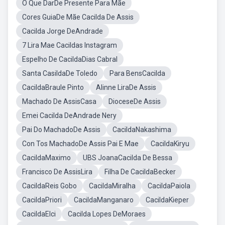
O Que DarDe Presente Para Mãe
Cores GuiaDe Mãe Cacilda De Assis
Cacilda Jorge DeAndrade
7 Lira Mae Cacildas Instagram
Espelho De CacildaDias Cabral
Santa CasildaDe Toledo
Para BensCacilda
CacildaBraule Pinto
Alinne LiraDe Assis
Machado De AssisCasa
DioceseDe Assis
Emei Cacilda DeAndrade Nery
Pai Do MachadoDe Assis
CacildaNakashima
Con Tos MachadoDe Assis Pai E Mae
CacildaKiryu
CacildaMaximo
UBS JoanaCacilda De Bessa
Francisco De AssisLira
Filha De CacildaBecker
CacildaReis Gobo
CacildaMiralha
CacildaPaiola
CacildaPriori
CacildaManganaro
CacildaKieper
CacildaElci
Cacilda Lopes DeMoraes