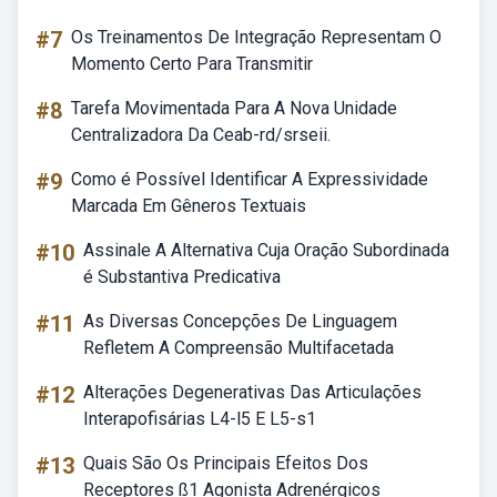
#7
Os Treinamentos De Integração Representam O
Momento Certo Para Transmitir
#8
Tarefa Movimentada Para A Nova Unidade
Centralizadora Da Ceab-rd/srseii.
#9
Como é Possível Identificar A Expressividade
Marcada Em Gêneros Textuais
#10
Assinale A Alternativa Cuja Oração Subordinada
é Substantiva Predicativa
#11
As Diversas Concepções De Linguagem
Refletem A Compreensão Multifacetada
#12
Alterações Degenerativas Das Articulações
Interapofisárias L4-l5 E L5-s1
#13
Quais São Os Principais Efeitos Dos
Receptores ß1 Agonista Adrenérgicos