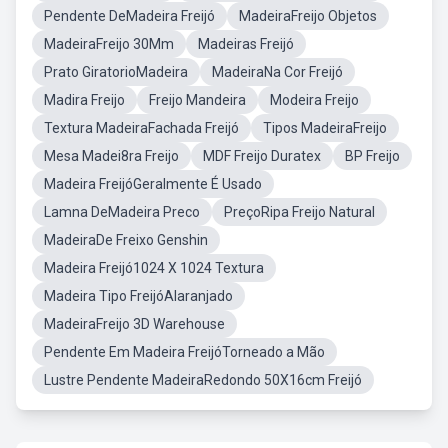
Pendente DeMadeira Freijó
MadeiraFreijo Objetos
MadeiraFreijo 30Mm
Madeiras Freijó
Prato GiratorioMadeira
MadeiraNa Cor Freijó
Madira Freijo
Freijo Mandeira
Modeira Freijo
Textura MadeiraFachada Freijó
Tipos MadeiraFreijo
Mesa Madei8ra Freijo
MDF Freijo Duratex
BP Freijo
Madeira FreijóGeralmente É Usado
Lamna DeMadeira Preco
PreçoRipa Freijo Natural
MadeiraDe Freixo Genshin
Madeira Freijó1024 X 1024 Textura
Madeira Tipo FreijóAlaranjado
MadeiraFreijo 3D Warehouse
Pendente Em Madeira FreijóTorneado a Mão
Lustre Pendente MadeiraRedondo 50X16cm Freijó