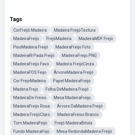
Tags
CorFreijó Madeira
Madeira FreijóTextura
MadeiraFreijo
FrejóMadeira
MadeiraMDF Frejó
PisoMadeira Freijó
MadeiraFreijo Foto
MadeiraRI Pada Freijó
MadeiraFreijo PNG
MadeiraFreijo Favo
Madeira FreijóCinza
MadeiraFOS Feijo
ÁrvoreMadeira Freijó
Cor FrejoMadeira
Papel MadeiraFreijo
Madera Frejo
Folha DeMadeira Freijó
MadeiraDe Freixo
Mesa MadeiraFreijo
MadeiraFreijo Rosa
Árvore DaMadeira Freijó
Madeira FreijóClaro
MadeiraFreixo Branco
Tom MadeiraFeijo
Freijó MadeiraBitola
Fundo MadeiraFrijo
Mesa RedondaMadeira Freijó