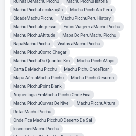
Ruinas DeMachu Picchu
Machu PicchuHistoria
Machu PicchuLocalização
Machu PicchuNo Peru
CidadeMachu Picchu
Machu PicchuPeru History
Machu PicchuIngresso
Fotos Viagem aMachu Picchu
Machu PicchuAltitude
Mapa Do PeruMachu Picchu
NapaMachu Picchu
Visitas aMachu Picchu
Machu PicchuComo Chegar
Machu PicchuDa Quantos Km
Machu PicchuMaps
Carta DeMachu Picchu
Machu Pichu OndeFicar
Mapa AéreaMachu Picchu
Machu PicchuResumo
Machu PicchuPoint Blank
Arqueologia EmMachu Picchu Onde Fica
Machu PicchuCurvas De Nivel
Machu PicchuAltura
RotasMachu Picchu
Onde Fica Machu PicchuO Deserto De Sal
InscricoesMachu Picchu