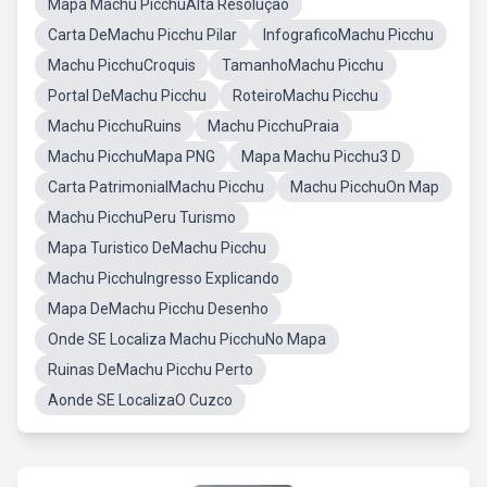
Mapa Machu PicchuAlta Resolução
Carta DeMachu Picchu Pilar
InfograficoMachu Picchu
Machu PicchuCroquis
TamanhoMachu Picchu
Portal DeMachu Picchu
RoteiroMachu Picchu
Machu PicchuRuins
Machu PicchuPraia
Machu PicchuMapa PNG
Mapa Machu Picchu3 D
Carta PatrimonialMachu Picchu
Machu PicchuOn Map
Machu PicchuPeru Turismo
Mapa Turistico DeMachu Picchu
Machu PicchuIngresso Explicando
Mapa DeMachu Picchu Desenho
Onde SE Localiza Machu PicchuNo Mapa
Ruinas DeMachu Picchu Perto
Aonde SE LocalizaO Cuzco