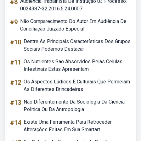
#8
Audiência Trabalhista De Instrução 03 Processo:
0024987-32.2016.5.24.0007
#9
Não Comparecimento Do Autor Em Audiência De
Conciliação Juizado Especial
#10
Dentre As Principais Características Dos Grupos
Sociais Podemos Destacar
#11
Os Nutrientes Sao Absorvidos Pelas Celulas
Intestinais Estas Apresentam
#12
Os Aspectos Lúdicos E Culturais Que Permeiam
As Diferentes Brincadeiras
#13
Nao Diferentemente Da Sociologia Da Ciencia
Politica Ou Da Antropologia
#14
Existe Uma Ferramenta Para Retroceder
Alterações Feitas Em Sua Smartart