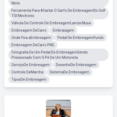
Moto
Ferramenta Para Afastar O Garfo De EmbreagemDo Golf
TSI Mectronic
Válvula De Controle De EmbreagemLancia Musa
Embreagem DeCarro
Embraiagem
Onde Fica aEmbreagem
Pedal De EmbreagemFundo
Embreagem DeCarro PNG
Fotografia De Um Pedal De EmbreagemSendo
Pressionado Com O Pé De Um Motorista
ServiçoDe Embreagem
DesenhoDe Embreagem
Controle DeMarcha
SistemaDe Embreagem
TiposDe Embreagem