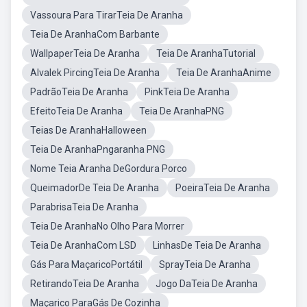
Vassoura Para TirarTeia De Aranha
Teia De AranhaCom Barbante
WallpaperTeia De Aranha
Teia De AranhaTutorial
Alvalek PircingTeia De Aranha
Teia De AranhaAnime
PadrãoTeia De Aranha
PinkTeia De Aranha
EfeitoTeia De Aranha
Teia De AranhaPNG
Teias De AranhaHalloween
Teia De AranhaPngaranha PNG
Nome Teia Aranha DeGordura Porco
QueimadorDe Teia De Aranha
PoeiraTeia De Aranha
ParabrisaTeia De Aranha
Teia De AranhaNo Olho Para Morrer
Teia De AranhaCom LSD
LinhasDe Teia De Aranha
Gás Para MaçaricoPortátil
SprayTeia De Aranha
RetirandoTeia De Aranha
Jogo DaTeia De Aranha
Maçarico ParaGás De Cozinha