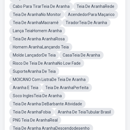
Cabo Para TirarTeia De Aranha
Teia De AranhaRede
Teia De AranhaNo Monitor
AcendedorPara Maçarico
Teia De AranhaMacramê
TiradorTeia De Aranha
Lança TeiaHomem Aranha
Teia De Aranha AranhaRosa
Homem AranhaLançando Teia
Molde LançadorDe Teia
CasaTeia De Aranha
Risco De Teia De AranhaNo Low Fade
SuporteAranha De Teia
MOICANO Com ListraDe Teia De Aranha
Aranha E Teia
Teia De AranhaPerfeita
Soco InglesTeia De Aranha
Teia De Aranha DeBarbante Atividade
Teia De AranhaFobia
Aranha De TeiaTubular Brasil
PNG Teia De AranhaReal
Teia De Aranha AranhaDescendodesenho