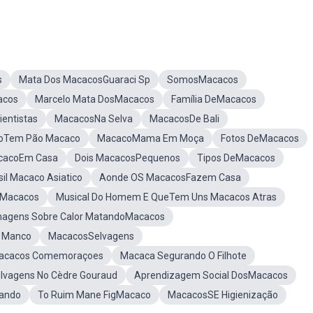
s
Mata Dos MacacosGuaraci Sp
SomosMacacos
acos
Marcelo Mata DosMacacos
Família DeMacacos
entistas
MacacosNa Selva
MacacosDe Bali
oTem Pão Macaco
MacacoMama Em Moça
Fotos DeMacacos
cacoEm Casa
Dois MacacosPequenos
Tipos DeMacacos
il Macaco Asiatico
Aonde OS MacacosFazem Casa
mMacacos
Musical Do Homem E QueTem Uns Macacos Atras
magens Sobre Calor MatandoMacacos
 Manco
MacacosSelvagens
Macacos Comemoraçoes
Macaca Segurando O Filhote
lvagens No Cèdre Gouraud
Aprendizagem Social DosMacacos
cando
To Ruim Mane FigMacaco
MacacosSE Higienização