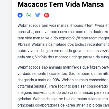
Macacos Tem Vida Mansa
Webmacacos têm vida mansa. #noons #têm #vida #ma
sorocaba, onde viemos conversar com dois doutores
tem vida mansa veio do explorar? @frasescomimage
#brasil. Webmais da metade dos bichos recentemente 
sobrevivem, chegam em estado grave e, muitas vezes
pela oms; Varíola dos macacos atinge países da europ
Webmacacos são animais mamíferos que fazem parte
verdadeiramente fascinantes. São também os mamíf
chegando a mais de 90%. Webos animais conhecidos 
catarrhini (alguns). Para facilitar, para ser consider
imagens incríveis quando estava em missão para a na
geladas. Webainda hoje se fala de matas silenciosa
principais colaboradoras de karen strier, a bióloga 