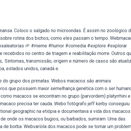
nsa. Coloco o salgado no microondas. É assim no zoológico 
 sobre rotina dos bichos, como eles passam o tempo. Webmac
nsaleatorias 🌱 #meme #humor #comedia #explore #explorar
recebidos no centro de triagem e reabilitação morre. Outros q
,. Sintomas, transmissão, origem e número de casos são atuali
a, estados unidos, canadá e.
 do grupo dos primatas. Webos macacos são animais
eros que possuem maior semelhança genética com o ser humano
como macacos se encontram no grupo (parvordem) platyrrhini e
ado macaco precisa ter cauda. Webo fotógrafo jeff kerby conseguiu
tional geographic na etiópia e documentava a vida dos macacos
s, de onde os macacos bugios, ou barbados, sumiram. Uma das
carla de borba. Webvaríola dos macacos pode se tornar um proble