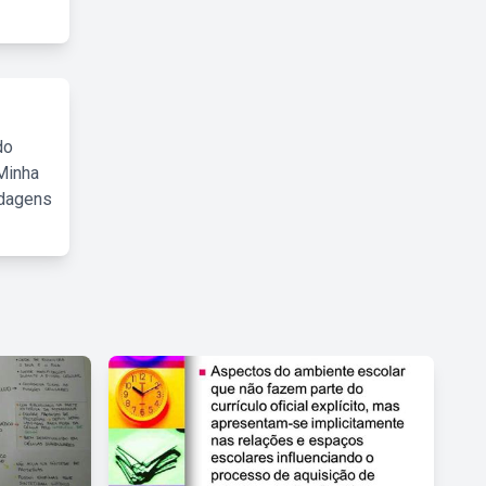
do
Minha
rdagens