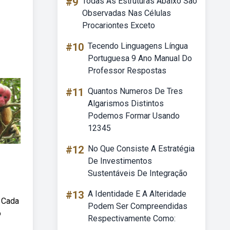
#9
Todas As Estruturas Abaixo São
Observadas Nas Células
Procariontes Exceto
#10
Tecendo Linguagens Língua
Portuguesa 9 Ano Manual Do
Professor Respostas
#11
Quantos Numeros De Tres
Algarismos Distintos
Podemos Formar Usando
12345
#12
No Que Consiste A Estratégia
De Investimentos
Sustentáveis De Integração
#13
A Identidade E A Alteridade
. Cada
Podem Ser Compreendidas
o
Respectivamente Como: