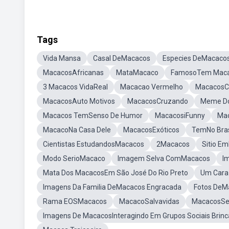
Tags
Vida Mansa
Casal DeMacacos
Especies DeMacaco
MacacosAfricanas
MataMacaco
FamosoTem Mac
3 Macacos VidaReal
Macacao Vermelho
MacacosCi
MacacosAuto Motivos
MacacosCruzando
Meme D
Macacos TemSenso De Humor
MacacosiFunny
Ma
MacacoNa Casa Dele
MacacosExóticos
TemNo Bras
Cientistas EstudandosMacacos
2Macacos
Sitio E
Modo SerioMacaco
Imagem Selva ComMacacos
I
Mata Dos MacacosEm São José Do Rio Preto
Um Cara
Imagens Da Familia DeMacacos Engracada
Fotos De
Rama EOSMacacos
MacacoSalvavidas
MacacosSe
Imagens De MacacosInteragindo Em Grupos Sociais Brin