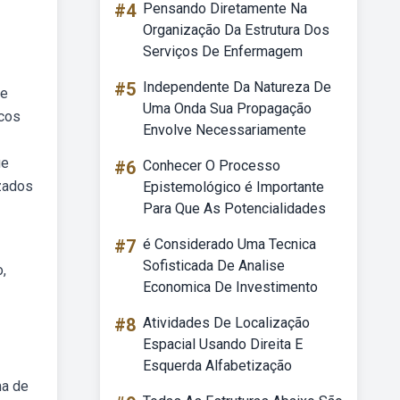
#4
Pensando Diretamente Na
Organização Da Estrutura Dos
Serviços De Enfermagem
#5
Independente Da Natureza De
de
Uma Onda Sua Propagação
acos
Envolve Necessariamente
ue
#6
Conhecer O Processo
zados
Epistemológico é Importante
Para Que As Potencialidades
#7
é Considerado Uma Tecnica
Sofisticada De Analise
,
Economica De Investimento
#8
Atividades De Localização
Espacial Usando Direita E
Esquerda Alfabetização
ma de