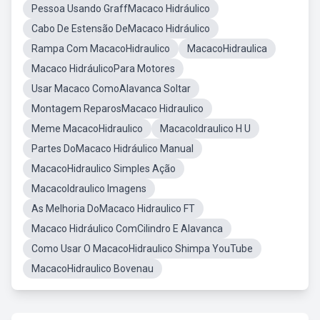
Pessoa Usando GraffMacaco Hidráulico
Cabo De Estensão DeMacaco Hidráulico
Rampa Com MacacoHidraulico
MacacoHidraulica
Macaco HidráulicoPara Motores
Usar Macaco ComoAlavanca Soltar
Montagem ReparosMacaco Hidraulico
Meme MacacoHidraulico
MacacoIdraulico H U
Partes DoMacaco Hidráulico Manual
MacacoHidraulico Simples Ação
MacacoIdraulico Imagens
As Melhoria DoMacaco Hidraulico FT
Macaco Hidráulico ComCilindro E Alavanca
Como Usar O MacacoHidraulico Shimpa YouTube
MacacoHidraulico Bovenau