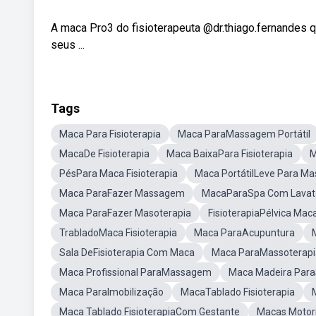
A maca Pro3 do fisioterapeuta @dr.thiago.fernandes q
seus ...
Tags
Maca Para Fisioterapia
Maca ParaMassagem Portátil
MacaDe Fisioterapia
Maca BaixaPara Fisioterapia
M
PésPara Maca Fisioterapia
Maca PortátilLeve Para M
Maca ParaFazer Massagem
MacaParaSpa Com Lavat
Maca ParaFazer Masoterapia
FisioterapiaPélvica Mac
TrabladoMaca Fisioterapia
Maca ParaAcupuntura
Sala DeFisioterapia Com Maca
Maca ParaMassoterapia
Maca Profissional ParaMassagem
Maca Madeira Par
Maca ParaImobilização
MacaTablado Fisioterapia
Maca Tablado FisioterapiaCom Gestante
Macas Motori