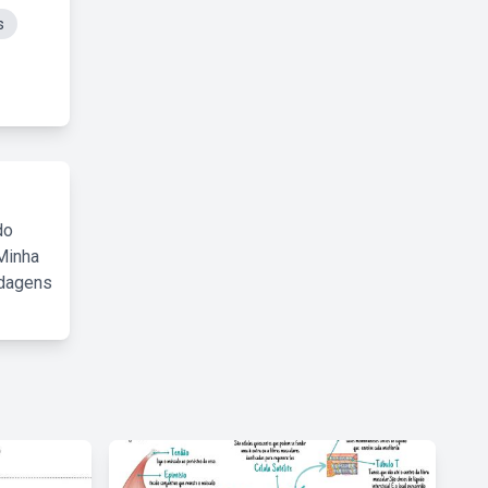
s
do
Minha
rdagens