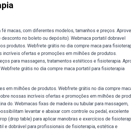
apia
ta fé macas, com diferentes modelos, tamanhos e preços. Aprove
e desconto no boleto ou depósito). Webmaca portatil dobravel
dos produtos. Webfrete grátis no dia compre maca para fisiotera
as incríveis ofertas e promoções em milhões de produtos.
ços para massagens, tratamentos estéticos e fisioterapia. Apr
 Webfrete grátis no dia compre maca portatil para fisioterapia
ões em milhões de produtos. Webfrete grátis no dia compre mac
s sobre nossas incríveis ofertas e promoções em milhões de prod
 rotina do. Webmacas fixas de madeira ou tubular para massagem,
ossibilitam levantar e abaixar com controle ou pedal, excelente
p (drop table) para aplicar manobras e exercícios de fisioterap
e dobrável para profissionais de fisioterapia, estética e