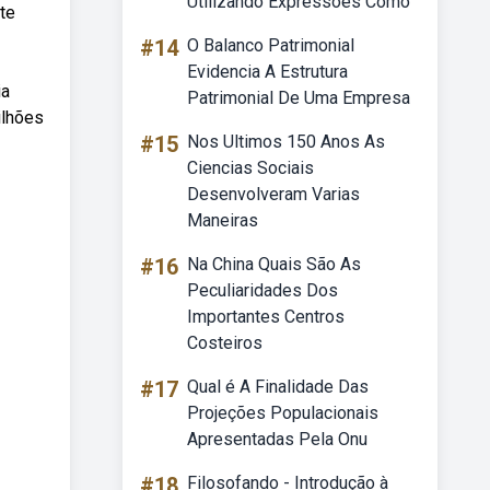
Utilizando Expressões Como
te
#14
O Balanco Patrimonial
Evidencia A Estrutura
ia
Patrimonial De Uma Empresa
ilhões
#15
Nos Ultimos 150 Anos As
Ciencias Sociais
Desenvolveram Varias
Maneiras
#16
Na China Quais São As
Peculiaridades Dos
Importantes Centros
Costeiros
#17
Qual é A Finalidade Das
Projeções Populacionais
Apresentadas Pela Onu
#18
Filosofando - Introdução à