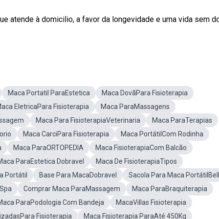
ue atende à domicilio, a favor da longevidade e uma vida sem d
Maca Portatil ParaEstetica
Maca DovãPara Fisioterapia
aca EletricaPara Fisioterapia
Maca ParaMassagens
assagem
Maca Para FisioterapiaVeterinaria
Maca ParaTerapias
orio
Maca CarciPara Fisioterapia
Maca PortátilCom Rodinha
a
Maca ParaORTOPEDIA
Maca FisioterapiaCom Balcão
Maca ParaEstetica Dobravel
Maca De FisioterapiaTipos
 Portátil
Base Para MacaDobravel
Sacola Para Maca PortátilBel
aSpa
Comprar Maca ParaMassagem
Maca ParaBraquiterapia
Maca ParaPodologia Com Bandeja
MacaVillas Fisioterapia
zadasPara Fisioterapia
Maca Fisioterapia ParaAté 450Kg