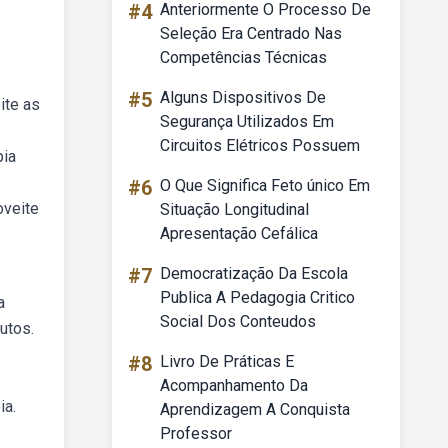
#4
Anteriormente O Processo De
Seleção Era Centrado Nas
Competências Técnicas
#5
Alguns Dispositivos De
ite as
Segurança Utilizados Em
Circuitos Elétricos Possuem
pia
#6
O Que Significa Feto único Em
oveite
Situação Longitudinal
Apresentação Cefálica
#7
Democratização Da Escola
Publica A Pedagogia Critico
a
Social Dos Conteudos
utos.
#8
Livro De Práticas E
Acompanhamento Da
ia.
Aprendizagem A Conquista
Professor