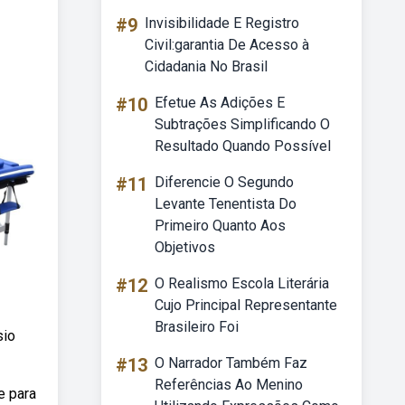
#9
Invisibilidade E Registro
Civil:garantia De Acesso à
Cidadania No Brasil
#10
Efetue As Adições E
Subtrações Simplificando O
Resultado Quando Possível
#11
Diferencie O Segundo
Levante Tenentista Do
Primeiro Quanto Aos
Objetivos
#12
O Realismo Escola Literária
Cujo Principal Representante
Brasileiro Foi
sio
#13
O Narrador Também Faz
Referências Ao Menino
e para