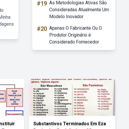
#19
As Metodologias Ativas São
Consideradas Atualmente Um
do
Modelo Inovador
Minha
rdagens
#20
Apenas O Fabricante Ou O
Produtor Originário é
Considerado Fornecedor
stituir
Substantivos Terminados Em Eza