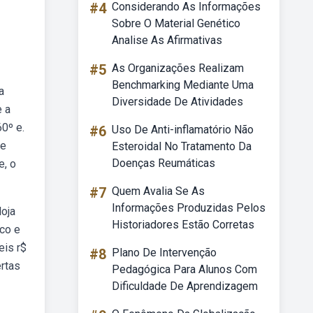
#4
Considerando As Informações
Sobre O Material Genético
Analise As Afirmativas
#5
As Organizações Realizam
Benchmarking Mediante Uma
a
Diversidade De Atividades
e a
0º e.
#6
Uso De Anti-inflamatório Não
 e
Esteroidal No Tratamento Da
Doenças Reumáticas
e, o
#7
Quem Avalia Se As
Informações Produzidas Pelos
loja
Historiadores Estão Corretas
co e
eis r$
#8
Plano De Intervenção
rtas
Pedagógica Para Alunos Com
Dificuldade De Aprendizagem