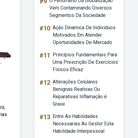
#9
O Fenômeno Da Globalização
Vem Contaminando Diversos
Segmentos Da Sociedade
#10
Ação Dinamica De Individuos
Motivados Em Atender
Oportunidades De Mercado
#11
Princípios Fundamentais Para
Uma Prescrição De Exercícios
Físicos Eficaz
#12
Alterações Celulares
Benignas Reativas Ou
Reparativas Inflamação é
Grave
os,
 nas
#13
Entre As Habilidades
Necessarias Ao Gestor Esta
Habilidade Interpessoal