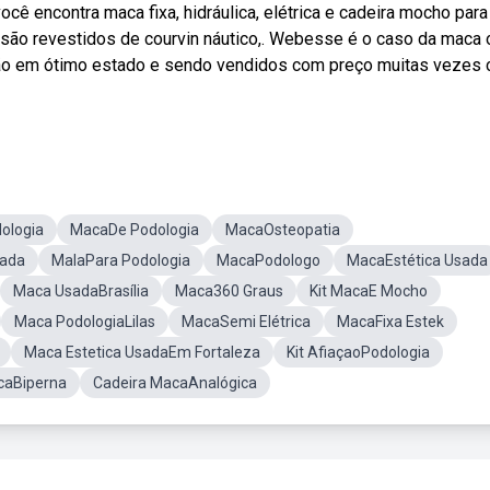
 encontra maca fixa, hidráulica, elétrica e cadeira mocho para
são revestidos de courvin náutico,. Webesse é o caso da maca 
ão em ótimo estado e sendo vendidos com preço muitas vezes
ologia
MacaDe Podologia
MacaOsteopatia
sada
MalaPara Podologia
MacaPodologo
MacaEstética Usada
Maca UsadaBrasília
Maca360 Graus
Kit MacaE Mocho
Maca PodologiaLilas
MacaSemi Elétrica
MacaFixa Estek
Maca Estetica UsadaEm Fortaleza
Kit AfiaçaoPodologia
aBiperna
Cadeira MacaAnalógica