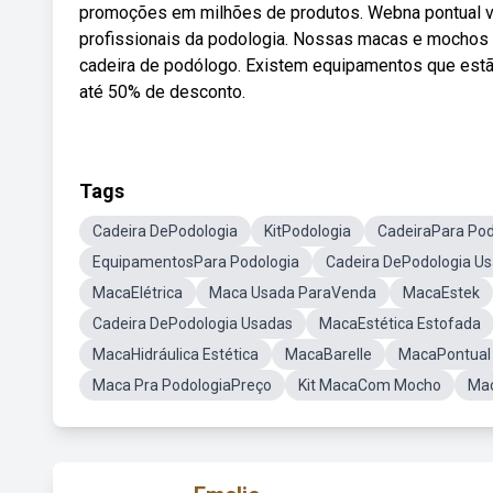
promoções em milhões de produtos. Webna pontual você
profissionais da podologia. Nossas macas e mochos 
cadeira de podólogo. Existem equipamentos que est
até 50% de desconto.
Tags
Cadeira DePodologia
KitPodologia
CadeiraPara Pod
EquipamentosPara Podologia
Cadeira DePodologia U
MacaElétrica
Maca Usada ParaVenda
MacaEstek
Cadeira DePodologia Usadas
MacaEstética Estofada
MacaHidráulica Estética
MacaBarelle
MacaPontual
Maca Pra PodologiaPreço
Kit MacaCom Mocho
Mac