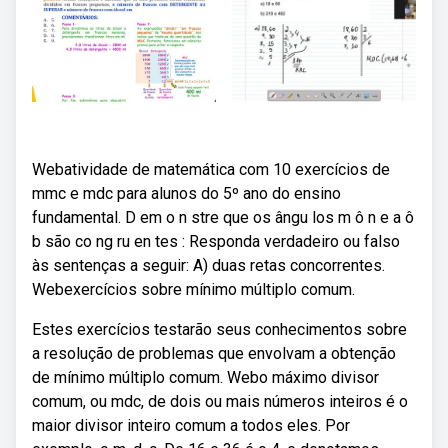
Webatividade de matemática com 10 exercícios de
mmc e mdc para alunos do 5º ano do ensino
fundamental. D em o n stre que os ângu los m ô n e a ô
b são co ng ru en tes : Responda verdadeiro ou falso
às sentenças a seguir: A) duas retas concorrentes.
Webexercícios sobre mínimo múltiplo comum.
Estes exercícios testarão seus conhecimentos sobre
a resolução de problemas que envolvam a obtenção
de mínimo múltiplo comum. Webo máximo divisor
comum, ou mdc, de dois ou mais números inteiros é o
maior divisor inteiro comum a todos eles. Por