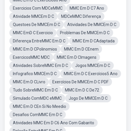
MMC Em D C Exercícios6 Ano
Exercicios Com MDCeMMC
MMC Em D C7 Ano
Atividade MMCEm D C
MDCeMMC Diferença
Questoes De MMCEm D C
Atividades De MMCEm D C
MMC EmD C Exercicio
Problemas De MMCEm D C
Diferença EntreMMC Em D C
MMC Em D CAdaptada
MMC Em D CPolinomios
MMC Em D CEnem
ExercicosMMC MDC
MMC Em D CImagens
Atividades SobreMMC Em D C
Jogos MMCEm D C
Infografico MMCEm D C
MMC Em D C Exercícios5 Ano
MMC Em D CLivro
Exercícios De MMCEm D C PDF
Tudo SobreMMC Em D C
MMC Em D C De72
Simulado ComMDC eMMC
Jogo De MMCEm D C
MMC Em D CEn Si No Meedio
Desafios ComMMC Em D C
Atividades MMC Em D C6 Ano Com Gabarito