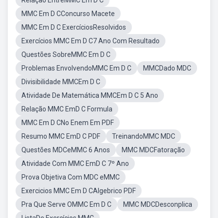
Relação EntreMMC Em D C
MMC Em D CConcurso Macete
MMC Em D C ExercíciosResolvidos
Exercícios MMC Em D C7 Ano Com Resultado
Questões SobreMMC Em D C
Problemas EnvolvendoMMC Em D C
MMCDado MDC
Divisibilidade MMCEm D C
Atividade De Matemática MMCEm D C 5 Ano
Relação MMC EmD C Formula
MMC Em D CNo Enem Em PDF
Resumo MMC EmD C PDF
TreinandoMMC MDC
Questões MDCeMMC 6 Anos
MMC MDCFatoração
Atividade Com MMC EmD C 7º Ano
Prova Objetiva Com MDC eMMC
Exercicios MMC Em D CAlgebrico PDF
Pra Que Serve OMMC Em D C
MMC MDCDesconplica