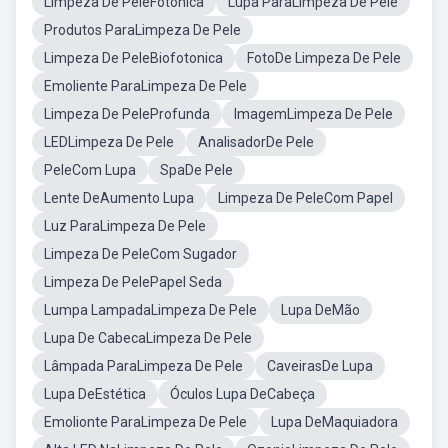
Limpeza De PeleFotonica
Lupa ParaLimpeza De Pele
Produtos ParaLimpeza De Pele
Limpeza De PeleBiofotonica
FotoDe Limpeza De Pele
Emoliente ParaLimpeza De Pele
Limpeza De PeleProfunda
ImagemLimpeza De Pele
LEDLimpeza De Pele
AnalisadorDe Pele
PeleCom Lupa
SpaDe Pele
Lente DeAumento Lupa
Limpeza De PeleCom Papel
Luz ParaLimpeza De Pele
Limpeza De PeleCom Sugador
Limpeza De PelePapel Seda
Lumpa LampadaLimpeza De Pele
Lupa DeMão
Lupa De CabecaLimpeza De Pele
Lâmpada ParaLimpeza De Pele
CaveirasDe Lupa
Lupa DeEstética
Óculos Lupa DeCabeça
Emolionte ParaLimpeza De Pele
Lupa DeMaquiadora