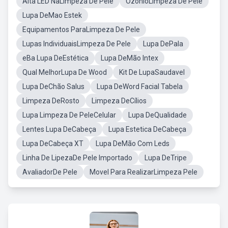
Alta LED NaLimpeza De Pele
OzonioLimpeza De Pele
Lupa DeMao Estek
Equipamentos ParaLimpeza De Pele
Lupas IndividuaisLimpeza De Pele
Lupa DePala
eBa Lupa DeEstética
Lupa DeMão Intex
Qual MelhorLupa De Wood
Kit De LupaSaudavel
Lupa DeChão Salus
Lupa DeWord Facial Tabela
Limpeza DeRosto
Limpeza DeCílios
Lupa Limpeza De PeleCelular
Lupa DeQualidade
Lentes Lupa DeCabeça
Lupa Estetica DeCabeça
Lupa DeCabeça XT
Lupa DeMão Com Leds
Linha De LipezaDe Pele Importado
Lupa DeTripe
AvaliadorDe Pele
Movel Para RealizarLimpeza Pele