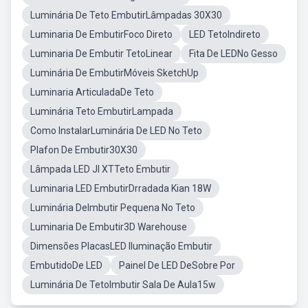
Luminária De Teto EmbutirLâmpadas 30X30
Luminaria De EmbutirFoco Direto
LED TetoIndireto
Luminaria De Embutir TetoLinear
Fita De LEDNo Gesso
Luminária De EmbutirMóveis SketchUp
Luminaria ArticuladaDe Teto
Luminária Teto EmbutirLampada
Como InstalarLuminária De LED No Teto
Plafon De Embutir30X30
Lâmpada LED Jl XTTeto Embutir
Luminaria LED EmbutirDrradada Kian 18W
Luminária DeImbutir Pequena No Teto
Luminaria De Embutir3D Warehouse
Dimensões PlacasLED Iluminação Embutir
EmbutidoDe LED
Painel De LED DeSobre Por
Luminária De TetoImbutir Sala De Aula15w