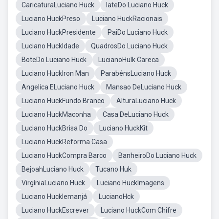
CaricaturaLuciano Huck
IateDo Luciano Huck
Luciano HuckPreso
Luciano HuckRacionais
Luciano HuckPresidente
PaiDo Luciano Huck
Luciano HuckIdade
QuadrosDo Luciano Huck
BoteDo Luciano Huck
LucianoHulk Careca
Luciano HuckIron Man
ParabénsLuciano Huck
Angelica ELuciano Huck
Mansao DeLuciano Huck
Luciano HuckFundo Branco
AlturaLuciano Huck
Luciano HuckMaconha
Casa DeLuciano Huck
Luciano HuckBrisa Do
Luciano HuckKit
Luciano HuckReforma Casa
Luciano HuckCompra Barco
BanheiroDo Luciano Huck
BejoahLuciano Huck
Tucano Huk
VirgíniaLuciano Huck
Luciano HuckImagens
Luciano HuckIemanjá
LucianoHck
Luciano HuckEscrever
Luciano HuckCom Chifre