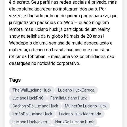
é discreto. Seu perfil nas redes sociais é privado, mas
ele costuma aparecer no instagram dos pais. Por
vezes, é flagrado pelo rio de janeiro por paparazzi, que
já registraram passeios do. Web — quase ninguém
lembra, mas luciano huck já participou de um reality
show na telinha da tv globo há mais de 20 anos!
Webdepois de uma semana de muita especulação e
mal estar, o banco do brasil anunciou que não irá se
retirar da febraban. E mais uma vez celebridades são
destaques no noticiário corporativo.
Tags
The WallLuciano Huck
Luciano HuckCareca
Luciano HuckPNG
FamíliaLuciano Huck
CachorroDo Luciano Huck
MulherDo Luciano Huck
IrmãoDo Luciano Huck
Luciano HuckAlgemado
Luciano HuckJovem
NarizDo Luciano Huck