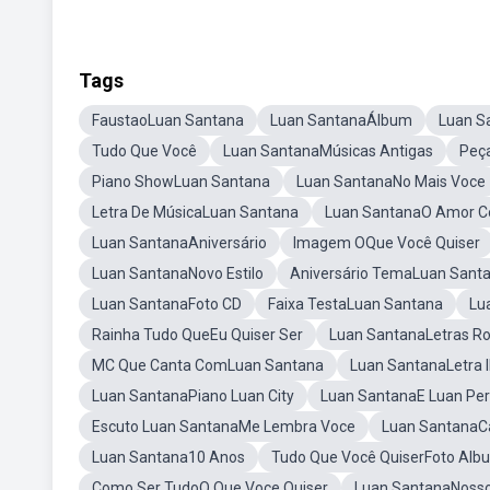
Tags
FaustaoLuan Santana
Luan SantanaÁlbum
Luan S
Tudo Que Você
Luan SantanaMúsicas Antigas
Peç
Piano ShowLuan Santana
Luan SantanaNo Mais Voce
Letra De MúsicaLuan Santana
Luan SantanaO Amor Co
Luan SantanaAniversário
Imagem OQue Você Quiser
Luan SantanaNovo Estilo
Aniversário TemaLuan Sant
Luan SantanaFoto CD
Faixa TestaLuan Santana
Lu
Rainha Tudo QueEu Quiser Ser
Luan SantanaLetras R
MC Que Canta ComLuan Santana
Luan SantanaLetra I
Luan SantanaPiano Luan City
Luan SantanaE Luan Per
Escuto Luan SantanaMe Lembra Voce
Luan SantanaCa
Luan Santana10 Anos
Tudo Que Você QuiserFoto Alb
Como Ser TudoO Que Voce Quiser
Luan SantanaNosso