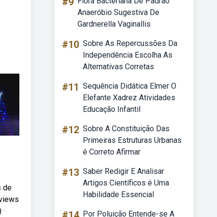
#9
Flora Bacteriana De Padrão
Anaeróbio Sugestiva De
Gardnerella Vaginallis
#10
Sobre As Repercussões Da
Independência Escolha As
Alternativas Corretas
#11
Sequência Didática Elmer O
Elefante Xadrez Atividades
Educação Infantil
#12
Sobre A Constituição Das
Primeiras Estruturas Urbanas
é Correto Afirmar
#13
Saber Redigir E Analisar
Artigos Científicos é Uma
s de
Habilidade Essencial
 views
 ·
#14
Por Poluição Entende-se A