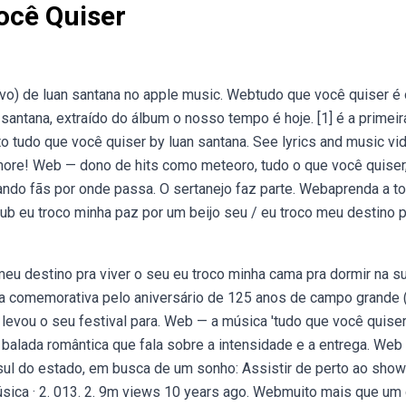
ocê Quiser
vo) de luan santana no apple music. Webtudo que você quiser é 
 santana, extraído do álbum o nosso tempo é hoje. [1] é a primeir
n to tudo que você quiser by luan santana. See lyrics and music vi
d more! Web — dono de hits como meteoro, tudo o que você quiser
ndo fãs por onde passa. O sertanejo faz parte. Webaprenda a to
club eu troco minha paz por um beijo seu / eu troco meu destino 
eu destino pra viver o seu eu troco minha cama pra dormir na s
ana comemorativa pelo aniversário de 125 anos de campo grande 
 levou o seu festival para. Web — a música 'tudo que você quiser
a balada romântica que fala sobre a intensidade e a entrega. Web
no sul do estado, em busca de um sonho: Assistir de perto ao sho
úsica · 2. 013. 2. 9m views 10 years ago. Webmuito mais que um 