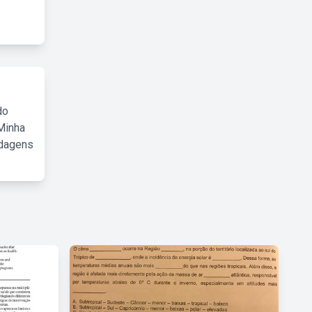
do
Minha
rdagens