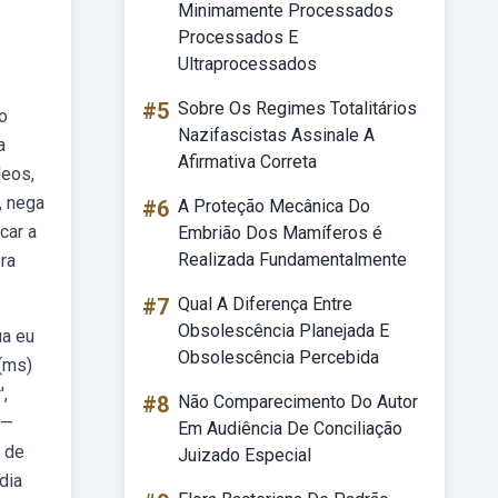
Minimamente Processados
Processados E
Ultraprocessados
#5
Sobre Os Regimes Totalitários
o
Nazifascistas Assinale A
a
Afirmativa Correta
deos,
, nega
#6
A Proteção Mecânica Do
car a
Embrião Dos Mamíferos é
Realizada Fundamentalmente
pra
#7
Qual A Diferença Entre
Obsolescência Planejada E
ua eu
Obsolescência Percebida
(ms)
',
#8
Não Comparecimento Do Autor
 —
Em Audiência De Conciliação
w de
Juizado Especial
dia