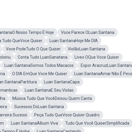
antanaO Nosso Tempo É Hoje
Voce Parece OLuan Santana
a Tudo QueVoce Quiser
Luan SantanaHoje Me DIA
Voce PodeTudo O Que Quiser
ViolãoLuan Santana
loiriu
Conta Tudo LuanSanatana
Liveo OQue Voce Quiser
Luan SantanaSomos Todos Macacos
Expor AracruzLuan Santan
ana
O DIA EmQue Voce Me Quiser
Luan SantanaAmar Não É Pec
an SantanaPartitura
Luan SantanaCapa
omanticas
Luan SantanaE Seu Violao
lha
Música Tudo Que VocêDeixou Quem Canta
eira
Sucessos DoLuan Santana
rreira Sucessi
Peça Tudo QueVoce Quiser Quadro
um
Luan SantanaAlbum Viva
Tudo Que Você QuiserSimplificada
 Tempo É Hojhe
Luan SantanaCantando