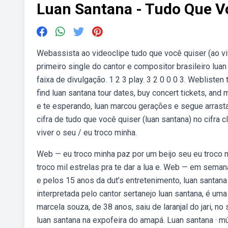
Luan Santana - Tudo Que V
Webassista ao videoclipe tudo que você quiser (ao vi
primeiro single do cantor e compositor brasileiro luan
faixa de divulgação. 1 2 3 play. 3 2 0 0 0 3. Webliste
find luan santana tour dates, buy concert tickets, an
e te esperando, luan marcou gerações e segue arrasta
cifra de tudo que você quiser (luan santana) no cifra 
viver o seu / eu troco minha.
Web — eu troco minha paz por um beijo seu eu troco m
troco mil estrelas pra te dar a lua e. Web — em sem
e pelos 15 anos da dut’s entretenimento, luan santana
interpretada pelo cantor sertanejo luan santana, é um
marcela souza, de 38 anos, saiu de laranjal do jari, 
luan santana na expofeira do amapá. Luan santana · m