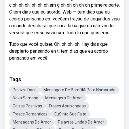
c oh oh oh, oh oh oh am g oh oh oh oh oh primeira parte:
C tem dias que eu acordo. Web — tem dias que eu
acordo pensando em vocêem fração de segundos vejo
o mundo desabaraí que cai a ficha que eu não vou te
verserá que esse vazio um. Todo lo que quisieras.
Tudo que você quiser. Oh, oh oh, oh. Hay días que
despierto pensando en ti tem dias que eu acordo
pensando em você.
Tags
Palavra Doce
Mensagem De BomDIA Para Namorado
Nova Semana
Mensagem De Amor
Coisas Positivas
Frases Apaixonadas
Frases Romanticas
EuSinto Sua Falta
Mensagens De Amor
Palavras Linda's De Amor