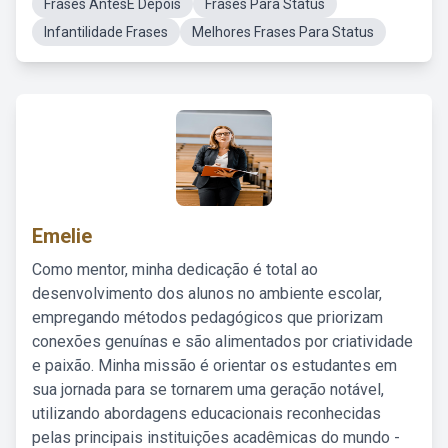
Frases AntesE Depois
Frases Para Status
Infantilidade Frases
Melhores Frases Para Status
Emelie
Como mentor, minha dedicação é total ao
desenvolvimento dos alunos no ambiente escolar,
empregando métodos pedagógicos que priorizam
conexões genuínas e são alimentados por criatividade
e paixão. Minha missão é orientar os estudantes em
sua jornada para se tornarem uma geração notável,
utilizando abordagens educacionais reconhecidas
pelas principais instituições acadêmicas do mundo -