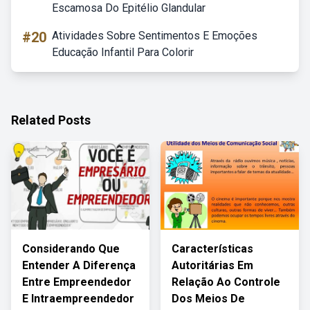
Escamosa Do Epitélio Glandular
#20
Atividades Sobre Sentimentos E Emoções
Educação Infantil Para Colorir
Related Posts
Considerando Que
Características
Entender A Diferença
Autoritárias Em
Entre Empreendedor
Relação Ao Controle
E Intraempreendedor
Dos Meios De