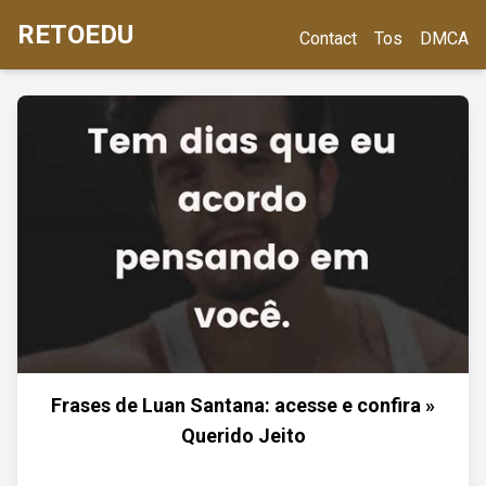
RETOEDU
Contact
Tos
DMCA
Frases de Luan Santana: acesse e confira »
Querido Jeito