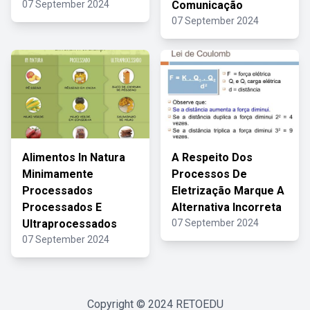
07 September 2024
Comunicação
07 September 2024
Alimentos In Natura
A Respeito Dos
Minimamente
Processos De
Processados
Eletrização Marque A
Processados E
Alternativa Incorreta
Ultraprocessados
07 September 2024
07 September 2024
Copyright © 2024
RETOEDU