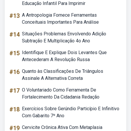
Educação Infantil Para Imprimir
#13
A Antropologia Fornece Ferramentas
Conceituais Importantes Para Análise
#14
Situações Problemas Envolvendo Adição
Subtração E Multiplicação 4o Ano
#15
Identifique E Explique Dois Levantes Que
Antecederam A Revolução Russa
#16
Quanto às Classificações De Triângulos
Assinale A Alternativa Correta
#17
O Voluntariado Como Ferramenta De
Fortalecimento Da Cidadania Redação
#18
Exercícios Sobre Gerúndio Particípio E Infinitivo
Com Gabarito 7º Ano
#19
Cervicite Crônica Ativa Com Metaplasia