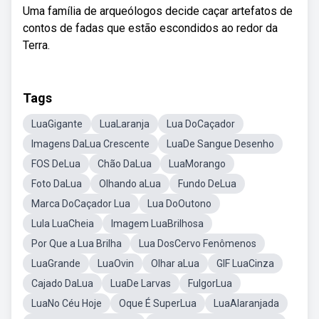
Uma família de arqueólogos decide caçar artefatos de
contos de fadas que estão escondidos ao redor da
Terra.
Tags
LuaGigante
LuaLaranja
Lua DoCaçador
Imagens DaLua Crescente
LuaDe Sangue Desenho
FOS DeLua
Chão DaLua
LuaMorango
Foto DaLua
Olhando aLua
Fundo DeLua
Marca DoCaçador Lua
Lua DoOutono
Lula LuaCheia
Imagem LuaBrilhosa
Por Que a Lua Brilha
Lua DosCervo Fenômenos
LuaGrande
LuaOvin
Olhar aLua
GIF LuaCinza
Cajado DaLua
LuaDe Larvas
FulgorLua
LuaNo Céu Hoje
Oque É SuperLua
LuaAlaranjada