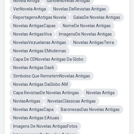
Novela Antiga
GshowNovelas Antigas
VerNovela Antiga
Novelas DeRevistas Antigas
ReportagensAntigas Novela
GalasDe Novelas Antigas
Novelas AntigasCapas
NomeDe Novelas Antigas
Novelas AntigasViva
ImagensDe Novelas Antigas
NovelasVezuelanas Antigas
Novelas AntigasTerra
Novelas Antigas EModernas
Capa De CDNovelas Antigas Da Globo
Novelas Antigas Das6
Simbolos Que RemetemNovelas Antigas
Novelas Antigas DaGlobo AM
Capa RevistasDe Novelas Antingas
Novelas Antiga
NovlasAntigas
NovelasClássicas Antigas
Novelas AntigasCapa
BaronesasDas Novelas Antigas
Novelas Antigas EAtuais
Imagens De Novelas AntigasFotos