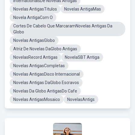
InternacionaisDe Novelas Antigas
Novelas AntigasTitulos
Novelas AntigaMas
Novela AntigaCom O
Cortes De Cabelo Que MarcaramNovelas Antigas Da
Globo
Novelas AntigasGlobo
Atriz De Novelas DaGlobo Antigas
NovelasRecord Antigas
NovelaSBT Antiga
Novelas AntigasCompletas
Novelas AntigasDisco Internacional
Novelas Antigas DaGlobo Escravos
Novelas Da Globo AntigasDo Cafe
Novelas AntigasMosaico
NovelasAntigs