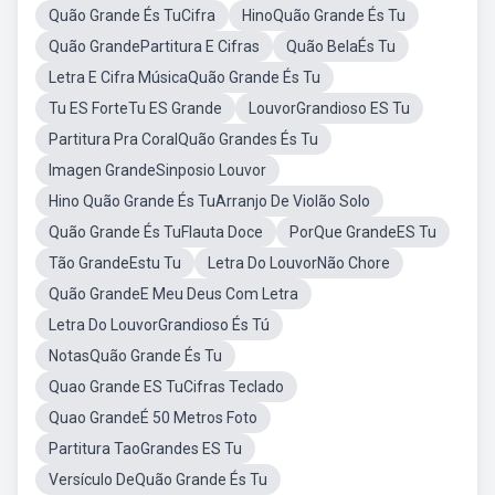
Quão Grande És TuCifra
HinoQuão Grande És Tu
Quão GrandePartitura E Cifras
Quão BelaÉs Tu
Letra E Cifra MúsicaQuão Grande És Tu
Tu ES ForteTu ES Grande
LouvorGrandioso ES Tu
Partitura Pra CoralQuão Grandes És Tu
Imagen GrandeSinposio Louvor
Hino Quão Grande És TuArranjo De Violão Solo
Quão Grande És TuFlauta Doce
PorQue GrandeES Tu
Tão GrandeEstu Tu
Letra Do LouvorNão Chore
Quão GrandeE Meu Deus Com Letra
Letra Do LouvorGrandioso És Tú
NotasQuão Grande És Tu
Quao Grande ES TuCifras Teclado
Quao GrandeÉ 50 Metros Foto
Partitura TaoGrandes ES Tu
Versículo DeQuão Grande És Tu