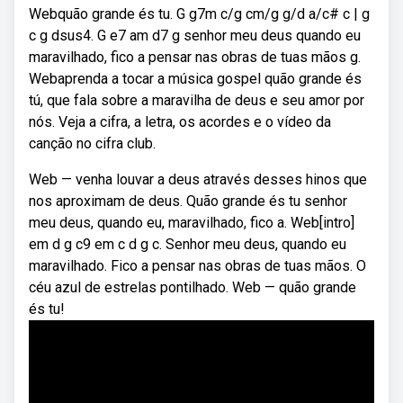
Webquão grande és tu. G g7m c/g cm/g g/d a/c# c | g
c g dsus4. G e7 am d7 g senhor meu deus quando eu
maravilhado, fico a pensar nas obras de tuas mãos g.
Webaprenda a tocar a música gospel quão grande és
tú, que fala sobre a maravilha de deus e seu amor por
nós. Veja a cifra, a letra, os acordes e o vídeo da
canção no cifra club.
Web — venha louvar a deus através desses hinos que
nos aproximam de deus. Quão grande és tu senhor
meu deus, quando eu, maravilhado, fico a. Web[intro]
em d g c9 em c d g c. Senhor meu deus, quando eu
maravilhado. Fico a pensar nas obras de tuas mãos. O
céu azul de estrelas pontilhado. Web — quão grande
és tu!