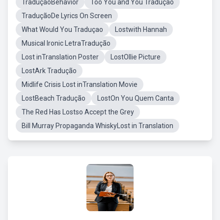
TraduçãoBehavior
Too You and You Traduçao
TraduçãoDe Lyrics On Screen
What Would You Traduçao
Lostwith Hannah
Musical Ironic LetraTradução
Lost inTranslation Poster
LostOllie Picture
LostArk Tradução
Midlife Crisis Lost inTranslation Movie
LostBeach Tradução
LostOn You Quem Canta
The Red Has Lostso Accept the Grey
Bill Murray Propaganda WhiskyLost in Translation