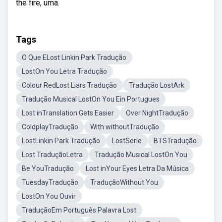
the fire, uma.
Tags
O Que ELost Linkin Park Tradução
LostOn You Letra Tradução
Colour RedLost Liars Tradução
Tradução LostArk
Tradução Musical LostOn You Ein Portugues
Lost inTranslation Gets Easier
Over NightTradução
ColdplayTradução
With withoutTradução
LostLinkin Park Tradução
LostSerie
BTSTradução
Lost TraduçãoLetra
Tradução Musical LostOn You
Be YouTradução
Lost inYour Eyes Letra Da Música
TuesdayTradução
TraduçãoWithout You
LostOn You Ouvir
TraduçãoEm Português Palavra Lost