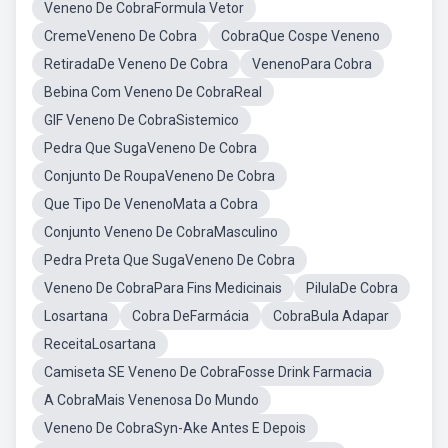
Veneno De CobraFormula Vetor
CremeVeneno De Cobra
CobraQue Cospe Veneno
RetiradaDe Veneno De Cobra
VenenoPara Cobra
Bebina Com Veneno De CobraReal
GIF Veneno De CobraSistemico
Pedra Que SugaVeneno De Cobra
Conjunto De RoupaVeneno De Cobra
Que Tipo De VenenoMata a Cobra
Conjunto Veneno De CobraMasculino
Pedra Preta Que SugaVeneno De Cobra
Veneno De CobraPara Fins Medicinais
PilulaDe Cobra
Losartana
Cobra DeFarmácia
CobraBula Adapar
ReceitaLosartana
Camiseta SE Veneno De CobraFosse Drink Farmacia
A CobraMais Venenosa Do Mundo
Veneno De CobraSyn-Ake Antes E Depois