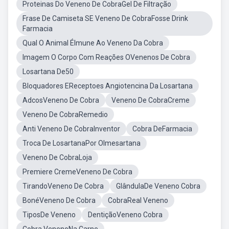
Proteinas Do Veneno De CobraGel De Filtração
Frase De Camiseta SE Veneno De CobraFosse Drink
Farmacia
Qual O Animal ÉImune Ao Veneno Da Cobra
Imagem O Corpo Com Reações OVenenos De Cobra
Losartana De50
Bloquadores EReceptoes Angiotencina Da Losartana
AdcosVeneno De Cobra
Veneno De CobraCreme
Veneno De CobraRemedio
Anti Veneno De CobraInventor
Cobra DeFarmacia
Troca De LosartanaPor Olmesartana
Veneno De CobraLoja
Premiere CremeVeneno De Cobra
TirandoVeneno De Cobra
GlândulaDe Veneno Cobra
BonéVeneno De Cobra
CobraReal Veneno
TiposDe Veneno
DentiçãoVeneno Cobra