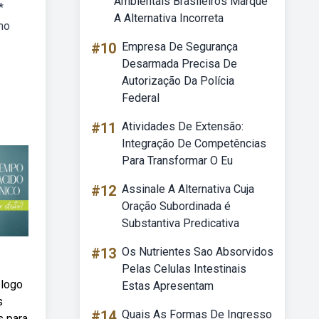
Ambientais Brasileiros Marque
*
A Alternativa Incorreta
mo
#10
Empresa De Segurança
Desarmada Precisa De
Autorização Da Polícia
Federal
#11
Atividades De Extensão:
Integração De Competências
Para Transformar O Eu
#12
Assinale A Alternativa Cuja
Oração Subordinada é
Substantiva Predicativa
#13
Os Nutrientes Sao Absorvidos
Pelas Celulas Intestinais
 logo
Estas Apresentam
s
#14
Quais As Formas De Ingresso
s para