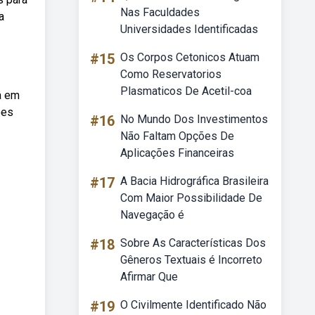
Nas Faculdades
a
Universidades Identificadas
#15
Os Corpos Cetonicos Atuam
Como Reservatorios
Plasmaticos De Acetil-coa
a em
ões
#16
No Mundo Dos Investimentos
Não Faltam Opções De
Aplicações Financeiras
#17
A Bacia Hidrográfica Brasileira
Com Maior Possibilidade De
Navegação é
#18
Sobre As Características Dos
Gêneros Textuais é Incorreto
Afirmar Que
#19
O Civilmente Identificado Não