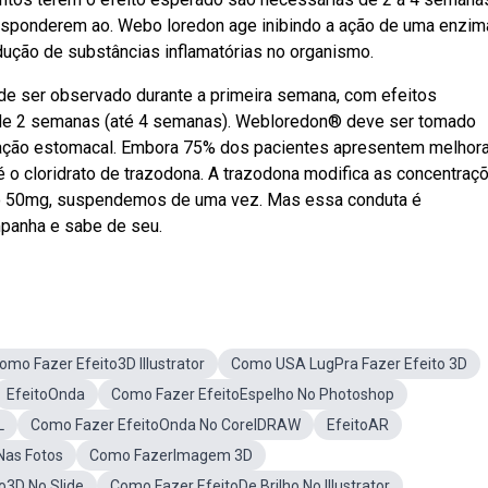
 responderem ao. Webo loredon age inibindo a ação de uma enzim
ução de substâncias inflamatórias no organismo.
ode ser observado durante a primeira semana, com efeitos
o de 2 semanas (até 4 semanas). Webloredon® deve ser tomado
rritação estomacal. Embora 75% dos pacientes apresentem melhor
é o cloridrato de trazodona. A trazodona modifica as concentraç
o 50mg, suspendemos de uma vez. Mas essa conduta é
mpanha e sabe de seu.
omo Fazer Efeito3D Illustrator
Como USA LugPra Fazer Efeito 3D
EfeitoOnda
Como Fazer EfeitoEspelho No Photoshop
L
Como Fazer EfeitoOnda No CorelDRAW
EfeitoAR
Nas Fotos
Como FazerImagem 3D
o3D No Slide
Como Fazer EfeitoDe Brilho No Illustrator