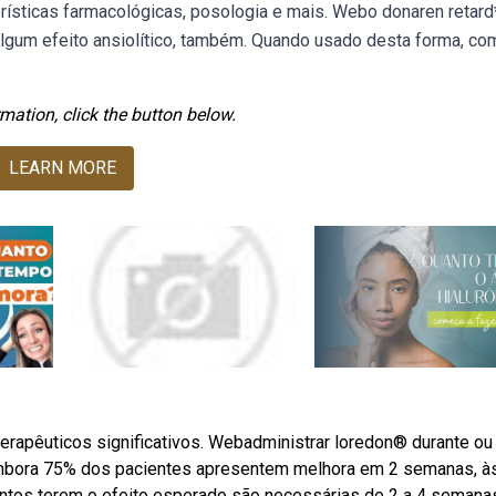
erísticas farmacológicas, posologia e mais. Webo donaren retard
algum efeito ansiolítico, também. Quando usado desta forma, co
mation, click the button below.
LEARN MORE
terapêuticos significativos. Webadministrar loredon® durante ou
a. Embora 75% dos pacientes apresentem melhora em 2 semanas, à
tos terem o efeito esperado são necessárias de 2 a 4 semana