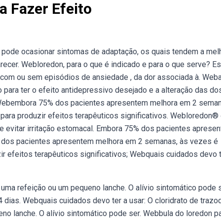
 Fazer Efeito
 pode ocasionar sintomas de adaptação, os quais tendem a mel
recer. Webloredon, para o que é indicado e para o que serve? Es
com ou sem episódios de ansiedade , da dor associada à. Web
para ter o efeito antidepressivo desejado e a alteração das d
e. Webembora 75% dos pacientes apresentem melhora em 2 seman
para produzir efeitos terapêuticos significativos. Webloredon®
de evitar irritação estomacal. Embora 75% dos pacientes aprese
dos pacientes apresentem melhora em 2 semanas, às vezes é
r efeitos terapêuticos significativos; Webquais cuidados devo t
uma refeição ou um pequeno lanche. O alívio sintomático pode s
dias. Webquais cuidados devo ter a usar: O cloridrato de trazo
o lanche. O alívio sintomático pode ser. Webbula do loredon p