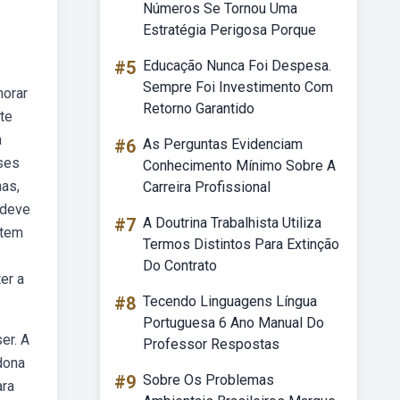
Números Se Tornou Uma
Estratégia Perigosa Porque
#5
Educação Nunca Foi Despesa.
Sempre Foi Investimento Com
horar
Retorno Garantido
te
a
#6
As Perguntas Evidenciam
oses
Conhecimento Mínimo Sobre A
as,
Carreira Profissional
 deve
#7
A Doutrina Trabalhista Utiliza
ntem
Termos Distintos Para Extinção
Do Contrato
er a
#8
Tecendo Linguagens Língua
Portuguesa 6 Ano Manual Do
er. A
Professor Respostas
dona
#9
Sobre Os Problemas
ara