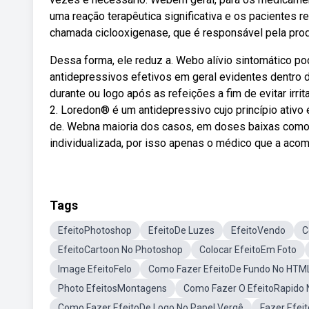
uma reação terapêutica significativa e os pacientes
chamada ciclooxigenase, que é responsável pela prod
Dessa forma, ele reduz a. Webo alívio sintomático p
antidepressivos efetivos em geral evidentes dentr
durante ou logo após as refeições a fim de evitar i
2. Loredon® é um antidepressivo cujo princípio ativo 
de. Webna maioria dos casos, em doses baixas com
individualizada, por isso apenas o médico que a aco
Tags
EfeitoPhotoshop
EfeitoDe Luzes
EfeitoVendo
C
EfeitoCartoon No Photoshop
Colocar EfeitoEm Foto
Image EfeitoFelo
Como Fazer EfeitoDe Fundo No HTM
Photo EfeitosMontagens
Como Fazer O EfeitoRapido 
Como Fazer EfeitoDe Logo No Papel Vergê
Fazer Efeit